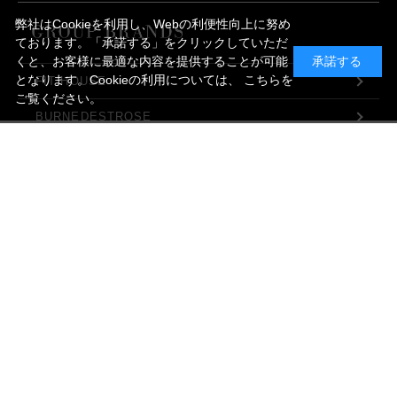
弊社はCookieを利用し、Webの利便性向上に努め
ております。「承諾する」をクリックしていただ
くと、お客様に最適な内容を提供することが可能
承諾する
となります。Cookieの利用については、
こちら
を
FIT HOUSE
ご覧ください。
BURNEDESTROSE
KONAKA FUTATA
メニュー
マイページ
探す
お気に入り
カート
SUIT SELECT
DIFFERENCE
COMPANY
PROFILE
SHOP LIST