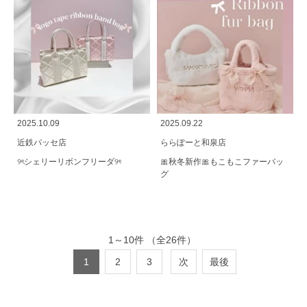
2025.10.09
2025.09.22
近鉄パッセ店
ららぽーと和泉店
୨ৎシェリーリボンフリーダ୨ৎ
🎀秋冬新作🎀もこもこファーバッ
グ
1
～
10
件
（全
26
件）
1
2
3
次
最後