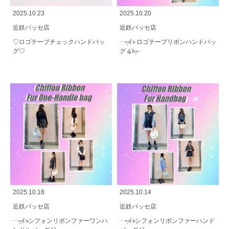
2025.10.23
2025.10.20
近鉄パッセ店
近鉄パッセ店
♡ロゴテープチェックハンドバッ
┈⑅̥꒰ঌ ロゴテープリボンハンドバッ
グ♡
グ ໒꒱⑅̥┈
2025.10.18
2025.10.14
近鉄パッセ店
近鉄パッセ店
┈⑅̥꒰ঌシフォンリボンファーワンハ
┈⑅̥꒰ঌシフォンリボンファーハンド