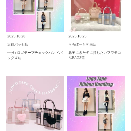
2025.10.28
2025.10.25
近鉄パッセ店
ららぽーと和泉店
┈⑅̥꒰ঌ ロゴテープチェックハンドバ
急💗にきた冬に持ちたいフワモコ
ッグ ໒꒱⑅̥┈
🫧BAG3選