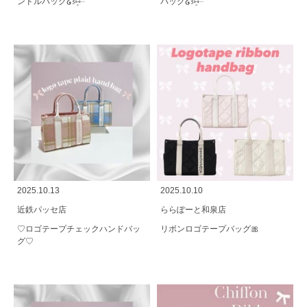
ンドルバッグ໒꒱⑅̥┈
バッグ໒꒱⑅̥┈
2025.10.13
2025.10.10
近鉄パッセ店
ららぽーと和泉店
♡ロゴテープチェックハンドバッ
リボンロゴテープバッグ🎀
グ♡