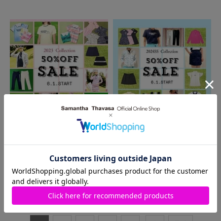
2024.06.02
2024.06.01
新宿高島屋店
新宿高島屋店
2023年発売のSALEウエアのご紹
6月1日(土)より春夏のセールが
介です🍀
START！今期発売のセールアイテ
ムをご紹介🍀
1
～
10
件
（全
578
件）