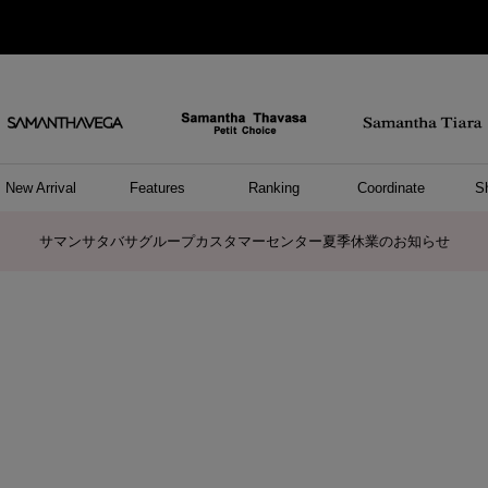
New Arrival
Features
Ranking
Coordinate
S
ョングッズ
/ ポーチ
セサリー
スレット
クレス
リング
ーカフ
/小物
ャーム
パレル
ップス
ッグ
ング
アス
ハンドバッグ
トートバッグ
ショルダーバッグ
ボストンバッグ
リュック/バックパック
ボディバッグ/ウエストポーチ
ウォレットショルダーバッグ
ミニバッグ
キャリーバッグ/スポーツバッグ
パソコンケース/パソコンバッグ
A4対応/通勤通学バッグ
ケアアイテム
バッグその他
長財布
折財布/ミニ財布
コインケース/マルチケース
財布/小物その他
ポーチ
カードケース/名刺入れ
キーケース
パスケース
モバイルグッズ
フラグメントケース
ケース/ポーチその他
ファスナートップチャーム
バッグチャーム
チャームその他
リング
ネックレス
ピアス
イヤリング
イヤーカフ
ブレスレット/バングル
アンクレット
時計
アクセサリーその他
帽子
レッグウェア
ストール
Tシャツ
ネクタイ
傘
アンダーウェア/ソックス
ファッショングッズその他
トップス
ボトム
ワンピース
ジャケット/アウター
ファッショングッズ
アパレルその他
雑貨/インテリア
ホビー/ステーショナリー
雑貨/インテリアその他
ポロシャツ(半袖)
ポロシャツ(長袖)
プルオーバー
パーカー
セーター/ベスト
ワンピース
トップスその他
リング
ピンキーリング
ペアリング
ネックレス
ペアネックレス
サマンサタバサグループカスタマーセンター夏季休業のお知らせ