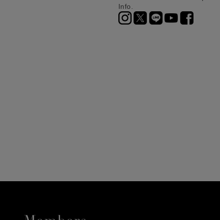
Info.
ニ決済（前払い）、
に、配送いたします。
配送業者となる場合が
とし、8日以内にご連
詳しくはこちら
お届けいたします。
プレゼントの場合はご
って異なります。
時に届かない場合もご
合
詳しくはこちら
詳しくはこちら