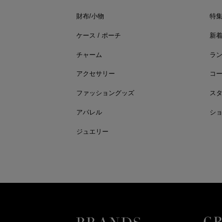
財布/小物
特
ケース / ポーチ
新
チャーム
ラ
アクセサリー
コ
ファッショングッズ
ス
アパレル
シ
ジュエリー