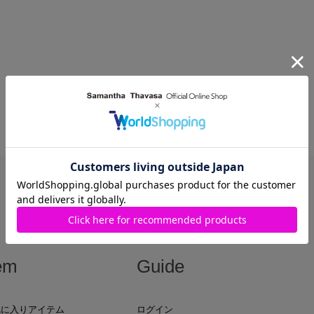
1
～
1
件
（全
1
件）
1
em
Guide
気に入りアイテム
ログイン