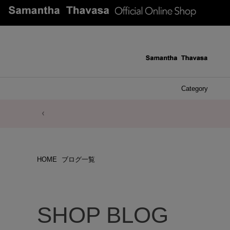
Category
ファッシ
ケース 
アク
ブレ
ネッ
イヤ
イヤ
財布
チ
ア
ト
バ
リ
ピ
HOME
ブログ一覧
SHOP BLOG