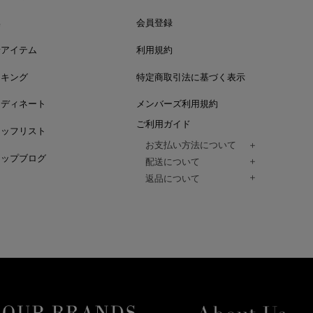
集
会員登録
着アイテム
利用規約
ンキング
特定商取引法に基づく表示
ーディネート
メンバーズ利用規約
ご利用ガイド
タッフリスト
お支払い方法について
ョップブログ
クレジットカード、代金引換、コンビ
配送について
Paidy（翌月払い）、
ご注文商品は、佐川急便にてご注文毎
返品について
amazon payをご利用いただけます。
（一部地域については佐川急便以外の
以下の各号の場合に限り受け付けるもの
ございます。）
絡いただいた場合、
通常はご注文日の翌日以降、3日程度で
返品もしくは交換をお受けします。（
お届けまでの日数はお届け先住所によ
購入者様への返金となります。）
また、天候や道路状況により、指定日
商品が不良品であった場合
ざいますので
ご注文内容と異なる商品が到着した場
あらかじめご了承ください。
配送中に商品が破損した場合
アパレル商品（衣料品） ※交換不可