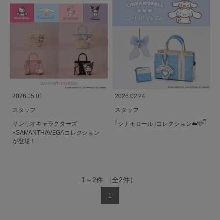
2026.05.01
2026.02.24
スタッフ
スタッフ
サンリオキャラクターズ
｢シナモロール｣コレクション☁️🩵ྀི
×SAMANTHAVEGAコレクション
が登場！
1
～
2
件
（全
2
件）
1