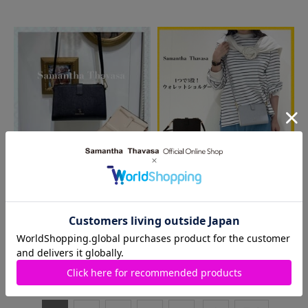
2024.07.01
2024.06.30
柏高島屋店
柏高島屋店
財布にパスケースにスマホケース
今欲しい❣️ウォレットショルダー🧡
にも❣️多機能ウォレットショルダ
ー❣️
1
～
10
件
（全
138
件）