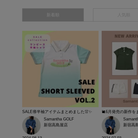
新着順
人気順
SALE🉐半袖アイテムまとめました👚✨
🐌6月発売の新作を
Samantha GOLF
Samant
新宿高島屋店
新宿高