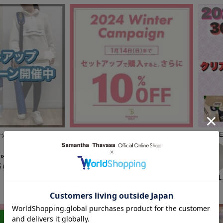
ットアップキャンペー
【期間限定‼️】セットアップウェアが提示
【 SALE
価格より10%OFFに‼️
ha GOLF
Samantha GOLF
名古屋店
新宿高島屋店
2024.01
2024.01.01