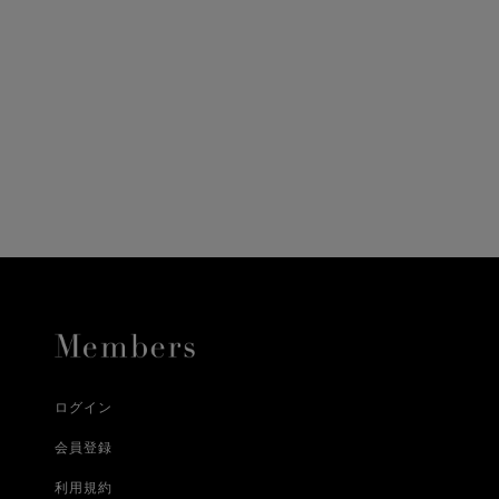
ニ決済（前払い）、
に、配送いたします。
配送業者となる場合が
とし、8日以内にご連
詳しくはこちら
お届けいたします。
プレゼントの場合はご
って異なります。
時に届かない場合もご
合
詳しくはこちら
詳しくはこちら
ログイン
会員登録
利用規約