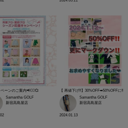
.02
2024.05.21
ペーンのご案内📢🏌️‍♀️💞
【 再値下げ‼️】30%OFF➡︎50%OFFに‼️
Samantha GOLF
Samantha GOLF
新宿高島屋店
新宿高島屋店
.02
2024.01.13