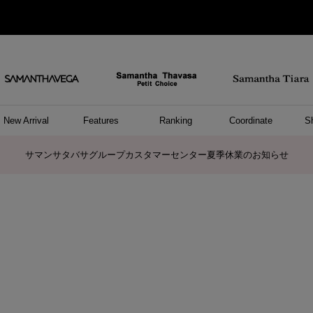
New Arrival
Features
Ranking
Coordinate
S
ョングッズ
/ ポーチ
セサリー
スレット
クレス
リング
ーカフ
/小物
ャーム
パレル
ップス
ッグ
ング
アス
ハンドバッグ
トートバッグ
ショルダーバッグ
ボストンバッグ
リュック/バックパック
ボディバッグ/ウエストポーチ
ウォレットショルダーバッグ
ミニバッグ
キャリーバッグ/スポーツバッグ
パソコンケース/パソコンバッグ
A4対応/通勤通学バッグ
ケアアイテム
バッグその他
長財布
折財布/ミニ財布
コインケース/マルチケース
財布/小物その他
ポーチ
カードケース/名刺入れ
キーケース
パスケース
モバイルグッズ
フラグメントケース
ケース/ポーチその他
ファスナートップチャーム
バッグチャーム
チャームその他
リング
ネックレス
ピアス
イヤリング
イヤーカフ
ブレスレット/バングル
アンクレット
時計
アクセサリーその他
帽子
レッグウェア
ストール
Tシャツ
ネクタイ
傘
アンダーウェア/ソックス
ファッショングッズその他
トップス
ボトム
ワンピース
ジャケット/アウター
ファッショングッズ
アパレルその他
雑貨/インテリア
ホビー/ステーショナリー
雑貨/インテリアその他
ポロシャツ(半袖)
ポロシャツ(長袖)
プルオーバー
パーカー
セーター/ベスト
ワンピース
トップスその他
リング
ピンキーリング
ペアリング
ネックレス
ペアネックレス
サマンサタバサグループカスタマーセンター夏季休業のお知らせ