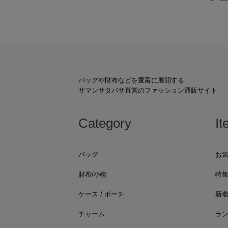
バッグや財布などを豊富に展開する
サマンサタバサ直営のファッション通販サイト
Category
It
バッグ
お
財布/小物
特
ケース / ポーチ
新
チャーム
ラ