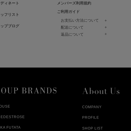
ーディネート
メンバーズ利用規約
ご利用ガイド
タッフリスト
お支払い方法について
ョップブログ
クレジットカード、代金引換、コンビ
配送について
Paidy（翌月払い）、
ご注文商品は、佐川急便にてご注文毎
返品について
amazon payをご利用いただけます。
（一部地域については佐川急便以外の
以下の各号の場合に限り受け付けるもの
ございます。）
絡いただいた場合、
通常はご注文日の翌日以降、3日程度で
返品もしくは交換をお受けします。（
お届けまでの日数はお届け先住所によ
購入者様への返金となります。）
また、天候や道路状況により、指定日
商品が不良品であった場合
ざいますので
ご注文内容と異なる商品が到着した場
あらかじめご了承ください。
配送中に商品が破損した場合
アパレル商品（衣料品） ※交換不可
HOUSE
COMPANY
NEDESTROSE
PROFILE
KA FUTATA
SHOP LIST