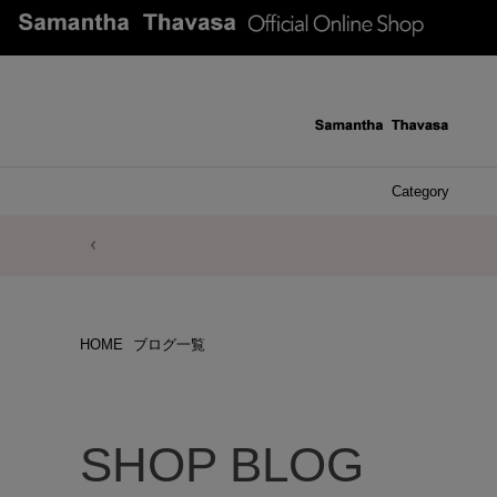
Category
ファッシ
ケース 
アク
ブレ
ネッ
イヤ
イヤ
財布
チ
ア
ト
バ
リ
ピ
HOME
ブログ一覧
SHOP BLOG