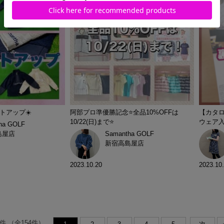
トアップ☀️
阿部プロ準優勝記念⭐️全品10%OFFは
【カタ
10/22(日)まで⭐️
ウェア
ha GOLF
島屋店
Samantha GOLF
新宿高島屋店
2023.10.20
2023.10
件
（全
154
件）