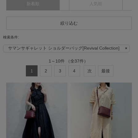
新着順
人気順
絞り込む
サマンサギャレット ショルダーバッグ[Revival Collection]
1
～
10
件
（全
37
件）
1
2
3
4
次
最後