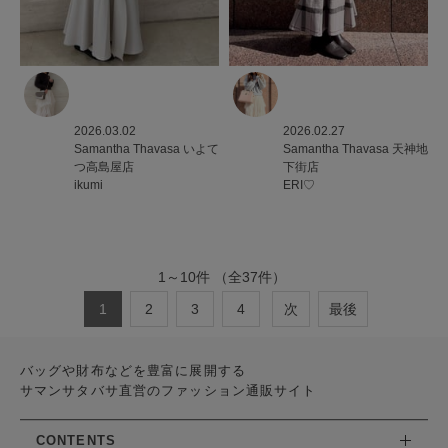
2026.03.02
2026.02.27
Samantha Thavasa
いよて
Samantha Thavasa
天神地
つ高島屋店
下街店
ikumi
ERI♡
1
～
10
件
（全
37
件）
1
2
3
4
次
最後
バッグや財布などを豊富に展開する
サマンサタバサ直営のファッション通販サイト
CONTENTS