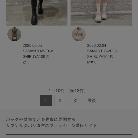
2026.02.05
2026.02.04
SAMANTHAVEGA
SAMANTHAVEGA
SHIBUYA109店
SHIBUYA109店
ゆう
M‪‪❤︎‬K
1
～
10
件
（全
13
件）
1
2
次
最後
バッグや財布などを豊富に展開する
サマンサタバサ直営のファッション通販サイト