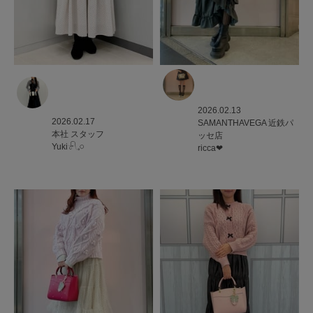
2026.02.13
2026.02.17
SAMANTHAVEGA
近鉄パ
本社
スタッフ
ッセ店
Yuki𓍯𓈒𓏸︎︎︎︎
ricca❤︎