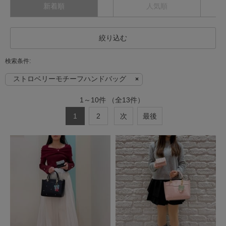
新着順
人気順
絞り込む
ストロベリーモチーフハンドバッグ
1
～
10
件
（全
13
件）
1
2
次
最後