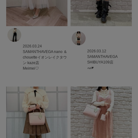
2026.03.24
2026.03.12
SAMANTHAVEGA
nano ＆
SAMANTHAVEGA
chouetteイオンレイクタウ
SHIBUYA109店
ン kaze店
𝓷𝓪♥
Meimei♡