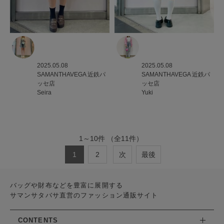
2025.05.08
2025.05.08
SAMANTHAVEGA
近鉄パ
SAMANTHAVEGA
近鉄パ
ッセ店
ッセ店
Seira
Yuki
1
～
10
件
（全
11
件）
1
2
次
最後
バッグや財布などを豊富に展開する
サマンサタバサ直営のファッション通販サイト
CONTENTS