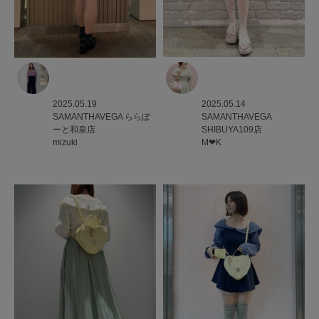
2025.05.14
2025.05.19
SAMANTHAVEGA
SAMANTHAVEGA
ららぽ
SHIBUYA109店
ーと和泉店
M‪‪❤︎‬K
mizuki