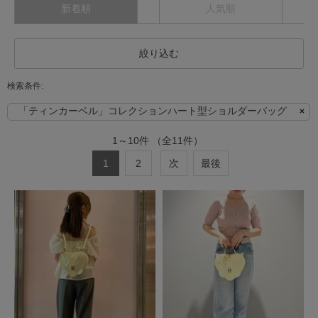
新着順
人気順
絞り込む
「ティンカーベル」コレクションハート型ショルダーバッグ
1
～
10
件
（全
11
件）
1
2
次
最後