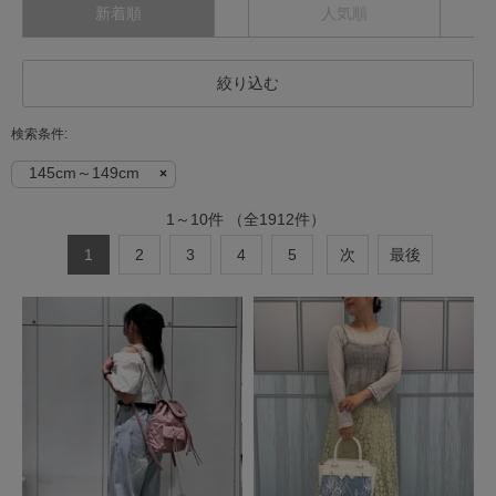
新着順
人気順
絞り込む
145cm～149cm
1
～
10
件
（全
1912
件）
1
2
3
4
5
次
最後