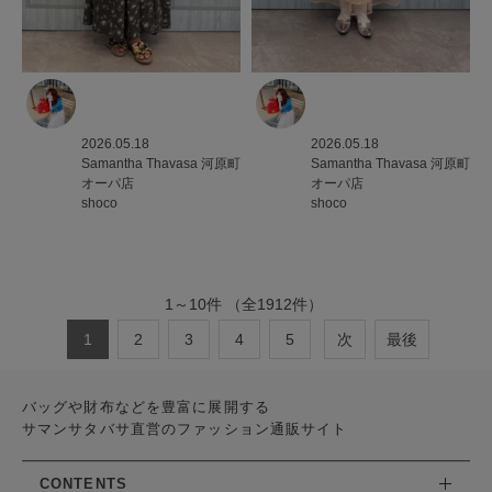
2026.05.18
2026.05.18
Samantha Thavasa
河原町
Samantha Thavasa
河原町
オーパ店
オーパ店
shoco
shoco
1
～
10
件
（全
1912
件）
1
2
3
4
5
次
最後
バッグや財布などを豊富に展開する
サマンサタバサ直営のファッション通販サイト
CONTENTS