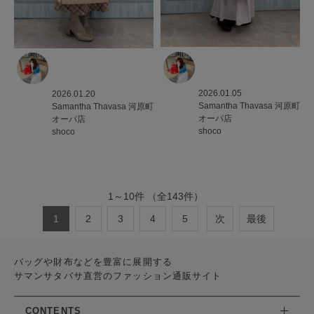
2026.01.05
2026.01.20
Samantha Thavasa
河原町
Samantha Thavasa
河原町
オーパ店
オーパ店
shoco
shoco
1
～
10
件
（全
143
件）
1
2
3
4
5
次
最後
バッグや財布などを豊富に展開する
サマンサタバサ直営のファッション通販サイト
CONTENTS