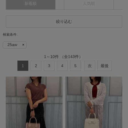
新着順
人気順
絞り込む
25aw
1
～
10
件
（全
143
件）
1
2
3
4
5
次
最後