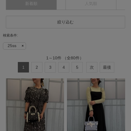
新着順
人気順
絞り込む
25ss
1
～
10
件
（全
80
件）
1
2
3
4
5
次
最後