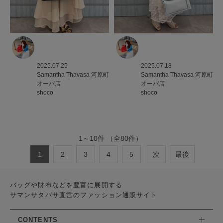
2025.07.25
2025.07.18
Samantha Thavasa
河原町
Samantha Thavasa
河原町
オーパ店
オーパ店
shoco
shoco
1
～
10
件
（全
80
件）
1
2
3
4
5
次
最後
バッグや財布などを豊富に展開する
サマンサタバサ直営のファッション通販サイト
CONTENTS