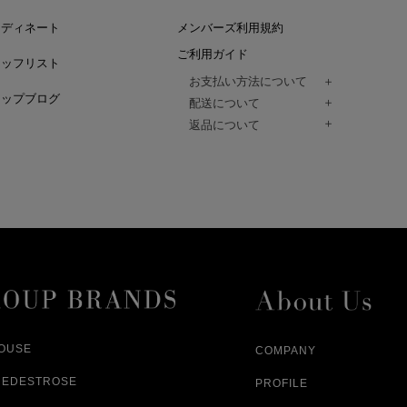
ーディネート
メンバーズ利用規約
ご利用ガイド
タッフリスト
お支払い方法について
ョップブログ
クレジットカード、代金引換、コンビ
配送について
Paidy（翌月払い）、
ご注文商品は、佐川急便にてご注文毎
返品について
amazon payをご利用いただけます。
（一部地域については佐川急便以外の
以下の各号の場合に限り受け付けるもの
ございます。）
絡いただいた場合、
通常はご注文日の翌日以降、3日程度で
返品もしくは交換をお受けします。（
お届けまでの日数はお届け先住所によ
購入者様への返金となります。）
また、天候や道路状況により、指定日
商品が不良品であった場合
ざいますので
ご注文内容と異なる商品が到着した場
あらかじめご了承ください。
配送中に商品が破損した場合
アパレル商品（衣料品） ※交換不可
HOUSE
COMPANY
NEDESTROSE
PROFILE