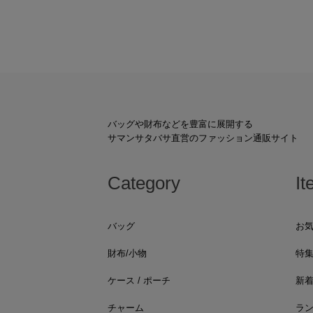
バッグや財布などを豊富に展開する
サマンサタバサ直営のファッション通販サイト
Category
It
バッグ
お
財布/小物
特
ケース / ポーチ
新
チャーム
ラ