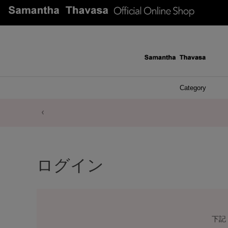
Category
ファッシ
ケース 
アク
ブレ
ネッ
イヤ
イヤ
財布
チ
ア
ト
バ
リ
ピ
ログイン
下記