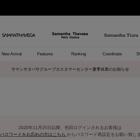
New Arrival
Features
Ranking
Coordinate
S
ョングッズ
/ ポーチ
セサリー
スレット
クレス
リング
ーカフ
/小物
ャーム
パレル
ップス
ッグ
ング
アス
ハンドバッグ
トートバッグ
ショルダーバッグ
ボストンバッグ
リュック/バックパック
ボディバッグ/ウエストポーチ
ウォレットショルダーバッグ
ミニバッグ
キャリーバッグ/スポーツバッグ
パソコンケース/パソコンバッグ
A4対応/通勤通学バッグ
ケアアイテム
バッグその他
長財布
折財布/ミニ財布
コインケース/マルチケース
財布/小物その他
ポーチ
カードケース/名刺入れ
キーケース
パスケース
モバイルグッズ
フラグメントケース
ケース/ポーチその他
ファスナートップチャーム
バッグチャーム
チャームその他
リング
ネックレス
ピアス
イヤリング
イヤーカフ
ブレスレット/バングル
アンクレット
時計
アクセサリーその他
帽子
レッグウェア
ストール
Tシャツ
ネクタイ
傘
アンダーウェア/ソックス
ファッショングッズその他
トップス
ボトム
ワンピース
ジャケット/アウター
ファッショングッズ
アパレルその他
雑貨/インテリア
ホビー/ステーショナリー
雑貨/インテリアその他
ポロシャツ(半袖)
ポロシャツ(長袖)
プルオーバー
パーカー
セーター/ベスト
ワンピース
トップスその他
リング
ピンキーリング
ペアリング
ネックレス
ペアネックレス
サマンサタバサグループカスタマーセンター夏季休業のお知らせ
2020年11月25日以降、初回ログインされるお客様は
パスワードをお忘れの方はこちら
からパスワード再設定をお願い致し