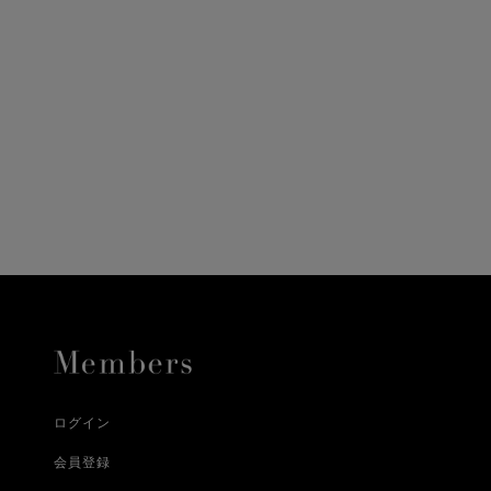
ニ決済（前払い）、
に、配送いたします。
配送業者となる場合が
とし、8日以内にご連
詳しくはこちら
お届けいたします。
プレゼントの場合はご
って異なります。
時に届かない場合もご
合
詳しくはこちら
詳しくはこちら
ログイン
会員登録