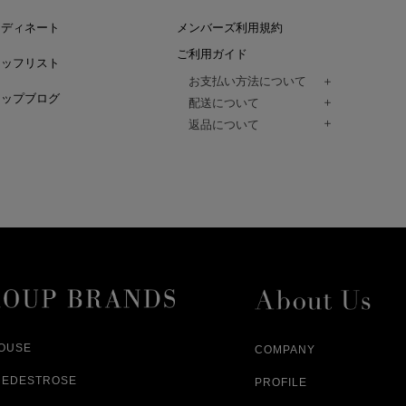
ーディネート
メンバーズ利用規約
ご利用ガイド
タッフリスト
お支払い方法について
ョップブログ
クレジットカード、代金引換、コンビ
配送について
Paidy（翌月払い）、
ご注文商品は、佐川急便にてご注文毎
返品について
amazon payをご利用いただけます。
（一部地域については佐川急便以外の
以下の各号の場合に限り受け付けるもの
ございます。）
絡いただいた場合、
通常はご注文日の翌日以降、3日程度で
返品もしくは交換をお受けします。（
お届けまでの日数はお届け先住所によ
購入者様への返金となります。）
また、天候や道路状況により、指定日
商品が不良品であった場合
ざいますので
ご注文内容と異なる商品が到着した場
あらかじめご了承ください。
配送中に商品が破損した場合
アパレル商品（衣料品） ※交換不可
HOUSE
COMPANY
NEDESTROSE
PROFILE