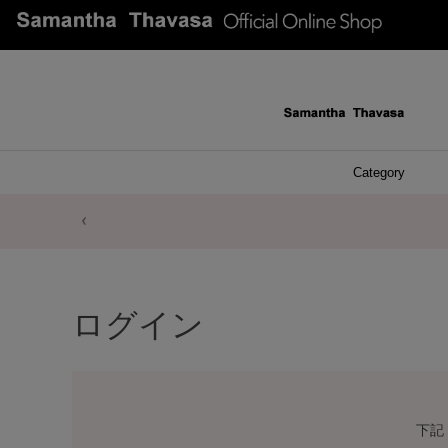
Category
ファッシ
ケース 
アク
ブレ
ネッ
イヤ
イヤ
財布
チ
ア
ト
バ
リ
ピ
ログイン
下記