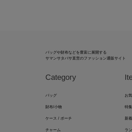
バッグや財布などを豊富に展開する
サマンサタバサ直営のファッション通販サイト
Category
It
バッグ
お
財布/小物
特
ケース / ポーチ
新
チャーム
ラ