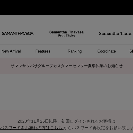
New Arrival
Features
Ranking
Coordinate
S
ョングッズ
/ ポーチ
セサリー
スレット
クレス
リング
ーカフ
/小物
ャーム
パレル
ップス
ッグ
ング
アス
ハンドバッグ
トートバッグ
ショルダーバッグ
ボストンバッグ
リュック/バックパック
ボディバッグ/ウエストポーチ
ウォレットショルダーバッグ
ミニバッグ
キャリーバッグ/スポーツバッグ
パソコンケース/パソコンバッグ
A4対応/通勤通学バッグ
ケアアイテム
バッグその他
長財布
折財布/ミニ財布
コインケース/マルチケース
財布/小物その他
ポーチ
カードケース/名刺入れ
キーケース
パスケース
モバイルグッズ
フラグメントケース
ケース/ポーチその他
ファスナートップチャーム
バッグチャーム
チャームその他
リング
ネックレス
ピアス
イヤリング
イヤーカフ
ブレスレット/バングル
アンクレット
時計
アクセサリーその他
帽子
レッグウェア
ストール
Tシャツ
ネクタイ
傘
アンダーウェア/ソックス
ファッショングッズその他
トップス
ボトム
ワンピース
ジャケット/アウター
ファッショングッズ
アパレルその他
雑貨/インテリア
ホビー/ステーショナリー
雑貨/インテリアその他
ポロシャツ(半袖)
ポロシャツ(長袖)
プルオーバー
パーカー
セーター/ベスト
ワンピース
トップスその他
リング
ピンキーリング
ペアリング
ネックレス
ペアネックレス
サマンサタバサグループカスタマーセンター夏季休業のお知らせ
2020年11月25日以降、初回ログインされるお客様は
パスワードをお忘れの方はこちら
からパスワード再設定をお願い致し