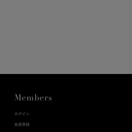
ニ決済（前払い）、
に、配送いたします。
配送業者となる場合が
とし、8日以内にご連
詳しくはこちら
お届けいたします。
プレゼントの場合はご
って異なります。
時に届かない場合もご
合
詳しくはこちら
詳しくはこちら
ログイン
会員登録