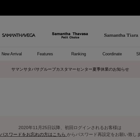
New Arrival
Features
Ranking
Coordinate
S
ョングッズ
/ ポーチ
セサリー
スレット
クレス
リング
ーカフ
/小物
ャーム
パレル
ップス
ッグ
ング
アス
ハンドバッグ
トートバッグ
ショルダーバッグ
ボストンバッグ
リュック/バックパック
ボディバッグ/ウエストポーチ
ウォレットショルダーバッグ
ミニバッグ
キャリーバッグ/スポーツバッグ
パソコンケース/パソコンバッグ
A4対応/通勤通学バッグ
ケアアイテム
バッグその他
長財布
折財布/ミニ財布
コインケース/マルチケース
財布/小物その他
ポーチ
カードケース/名刺入れ
キーケース
パスケース
モバイルグッズ
フラグメントケース
ケース/ポーチその他
ファスナートップチャーム
バッグチャーム
チャームその他
リング
ネックレス
ピアス
イヤリング
イヤーカフ
ブレスレット/バングル
アンクレット
時計
アクセサリーその他
帽子
レッグウェア
ストール
Tシャツ
ネクタイ
傘
アンダーウェア/ソックス
ファッショングッズその他
トップス
ボトム
ワンピース
ジャケット/アウター
ファッショングッズ
アパレルその他
雑貨/インテリア
ホビー/ステーショナリー
雑貨/インテリアその他
ポロシャツ(半袖)
ポロシャツ(長袖)
プルオーバー
パーカー
セーター/ベスト
ワンピース
トップスその他
リング
ピンキーリング
ペアリング
ネックレス
ペアネックレス
サマンサタバサグループカスタマーセンター夏季休業のお知らせ
2020年11月25日以降、初回ログインされるお客様は
パスワードをお忘れの方はこちら
からパスワード再設定をお願い致し