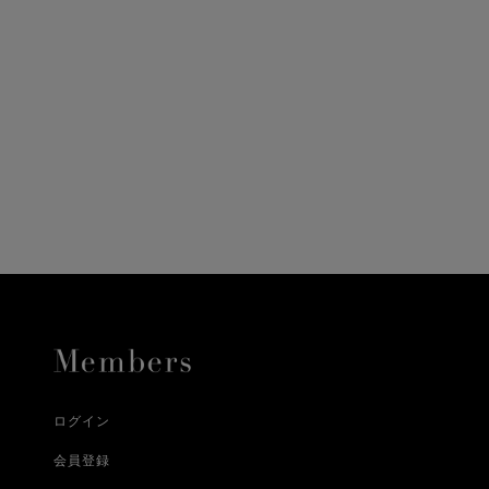
ニ決済（前払い）、
に、配送いたします。
配送業者となる場合が
とし、8日以内にご連
詳しくはこちら
お届けいたします。
プレゼントの場合はご
って異なります。
時に届かない場合もご
合
詳しくはこちら
詳しくはこちら
ログイン
会員登録