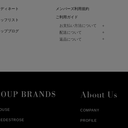
ーディネート
メンバーズ利用規約
ご利用ガイド
タッフリスト
お支払い方法について
ョップブログ
クレジットカード、代金引換、コンビ
配送について
Paidy（翌月払い）、
ご注文商品は、佐川急便にてご注文毎
返品について
amazon payをご利用いただけます。
（一部地域については佐川急便以外の
以下の各号の場合に限り受け付けるもの
ございます。）
絡いただいた場合、
通常はご注文日の翌日以降、3日程度で
返品もしくは交換をお受けします。（
お届けまでの日数はお届け先住所によ
購入者様への返金となります。）
また、天候や道路状況により、指定日
商品が不良品であった場合
ざいますので
ご注文内容と異なる商品が到着した場
あらかじめご了承ください。
配送中に商品が破損した場合
アパレル商品（衣料品） ※交換不可
HOUSE
COMPANY
NEDESTROSE
PROFILE