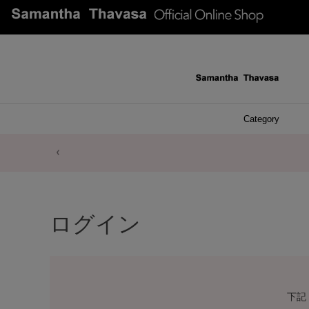
Category
ファッシ
ケース 
アク
ブレ
ネッ
イヤ
イヤ
財布
チ
ア
ト
バ
リ
ピ
ログイン
下記