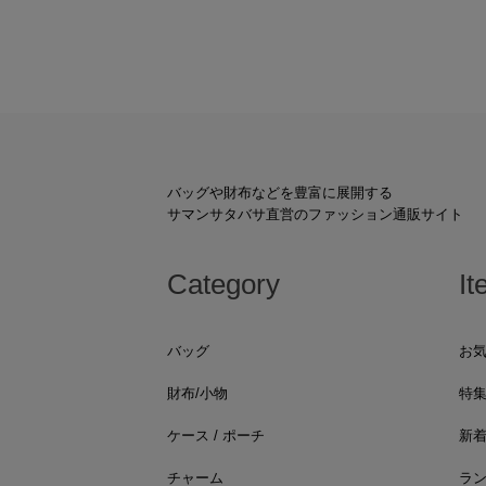
バッグや財布などを豊富に展開する
サマンサタバサ直営のファッション通販サイト
Category
It
バッグ
お
財布/小物
特
ケース / ポーチ
新
チャーム
ラ