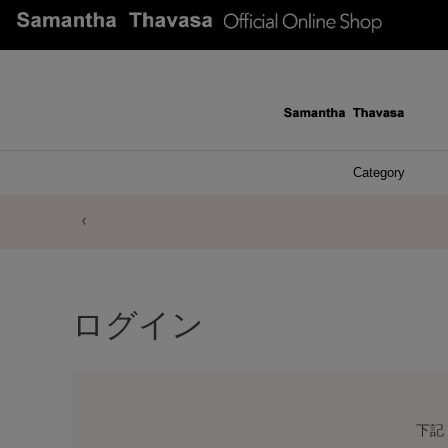
Category
ファッシ
ケース 
アク
ブレ
ネッ
イヤ
イヤ
財布
チ
ア
ト
バ
リ
ピ
ログイン
下記