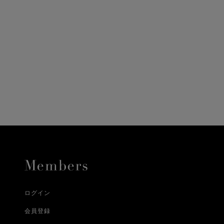
ニ決済（前払い）、
に、配送いたします。
配送業者となる場合が
とし、8日以内にご連
詳しくはこちら
お届けいたします。
プレゼントの場合はご
って異なります。
時に届かない場合もご
合
詳しくはこちら
詳しくはこちら
ログイン
会員登録