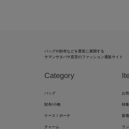
バッグや財布などを豊富に展開する
サマンサタバサ直営のファッション通販サイト
Category
It
バッグ
お
財布/小物
特
ケース / ポーチ
新
チャーム
ラ