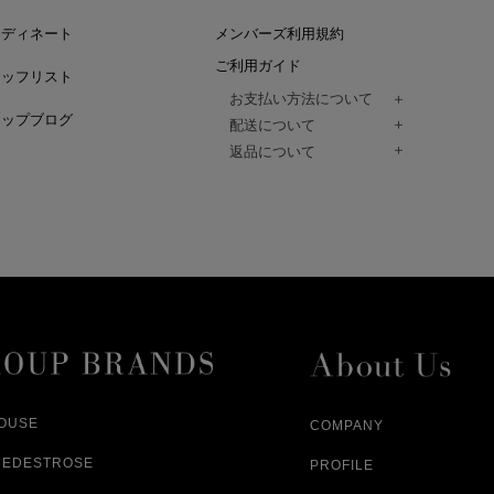
ーディネート
メンバーズ利用規約
ご利用ガイド
タッフリスト
お支払い方法について
ョップブログ
クレジットカード、代金引換、コンビ
配送について
Paidy（翌月払い）、
ご注文商品は、佐川急便にてご注文毎
返品について
amazon payをご利用いただけます。
（一部地域については佐川急便以外の
以下の各号の場合に限り受け付けるもの
ございます。）
絡いただいた場合、
通常はご注文日の翌日以降、3日程度で
返品もしくは交換をお受けします。（
お届けまでの日数はお届け先住所によ
購入者様への返金となります。）
また、天候や道路状況により、指定日
商品が不良品であった場合
ざいますので
ご注文内容と異なる商品が到着した場
あらかじめご了承ください。
配送中に商品が破損した場合
アパレル商品（衣料品） ※交換不可
HOUSE
COMPANY
NEDESTROSE
PROFILE