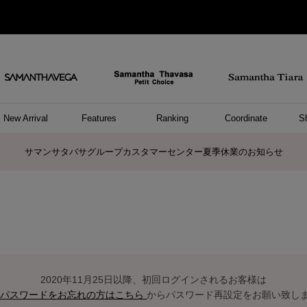
New Arrival
Features
Ranking
Coordinate
S
ョングッズ
/ ポーチ
セサリー
スレット
クレス
リング
ーカフ
/小物
ャーム
パレル
ップス
ッグ
ング
アス
ハンドバッグ
トートバッグ
ショルダーバッグ
ボストンバッグ
リュック/バックパック
ボディバッグ/ウエストポーチ
ウォレットショルダーバッグ
ミニバッグ
キャリーバッグ/スポーツバッグ
パソコンケース/パソコンバッグ
A4対応/通勤通学バッグ
ケアアイテム
バッグその他
長財布
折財布/ミニ財布
コインケース/マルチケース
財布/小物その他
ポーチ
カードケース/名刺入れ
キーケース
パスケース
モバイルグッズ
フラグメントケース
ケース/ポーチその他
ファスナートップチャーム
バッグチャーム
チャームその他
リング
ネックレス
ピアス
イヤリング
イヤーカフ
ブレスレット/バングル
アンクレット
時計
アクセサリーその他
帽子
レッグウェア
ストール
Tシャツ
ネクタイ
傘
アンダーウェア/ソックス
ファッショングッズその他
トップス
ボトム
ワンピース
ジャケット/アウター
ファッショングッズ
アパレルその他
雑貨/インテリア
ホビー/ステーショナリー
雑貨/インテリアその他
ポロシャツ(半袖)
ポロシャツ(長袖)
プルオーバー
パーカー
セーター/ベスト
ワンピース
トップスその他
リング
ピンキーリング
ペアリング
ネックレス
ペアネックレス
サマンサタバサグループカスタマーセンター夏季休業のお知らせ
2020年11月25日以降、初回ログインされるお客様は
パスワードをお忘れの方はこちら
からパスワード再設定をお願い致し