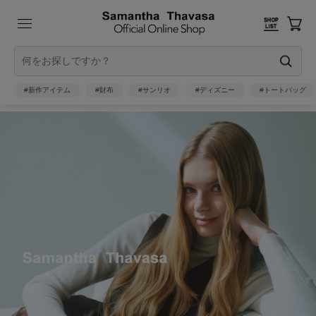
#新作アイテム
#財布
#サンリオ
#ディズニー
#トートバッグ