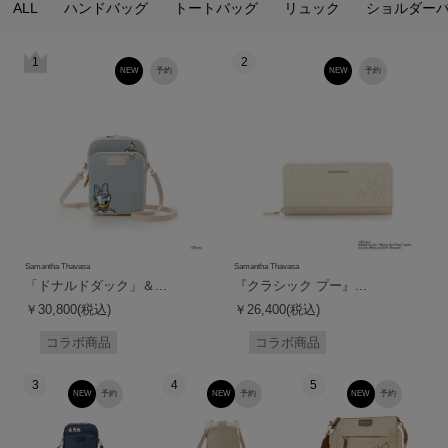
ALL
ハンドバッグ
トートバッグ
リュック
ショルダー
1
2
NEW
予約
NEW
予約
Samantha Thavasa
Samantha Thavasa
「ドナルドダック」＆...
『クラシック プー』...
￥30,800(税込)
￥26,400(税込)
コラボ商品
コラボ商品
3
4
5
NEW
予約
NEW
予約
NEW
予約