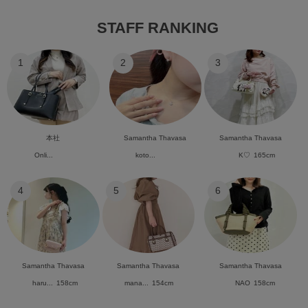
STAFF RANKING
1
2
3
本社
Samantha Thavasa
Samantha Thavasa
Onli...
koto...
K♡
165cm
4
5
6
Samantha Thavasa
Samantha Thavasa
Samantha Thavasa
haru...
158cm
mana...
154cm
NAO
158cm