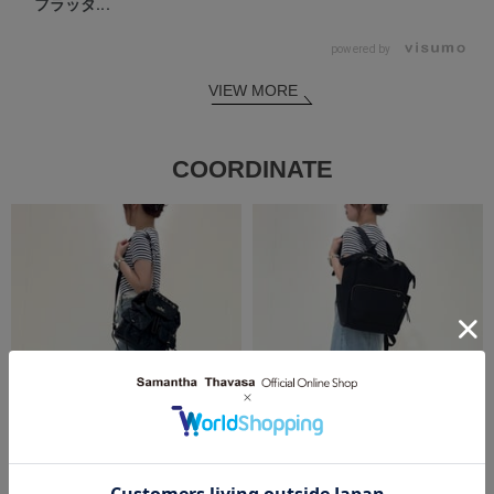
フラッタ...
powered by
VIEW MORE
COORDINATE