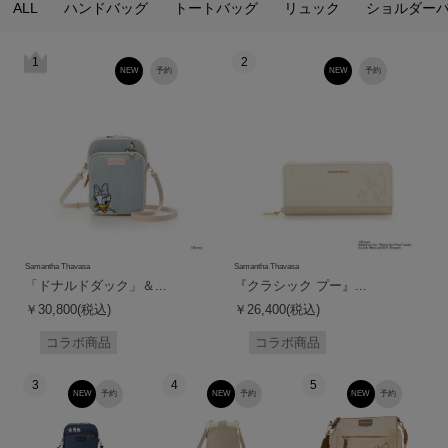
ALL
ハンドバッグ
トートバッグ
リュック
ショルダー
1
2
NEW
予約
NEW
予約
Samantha Thavasa
Samantha Thavasa
「ドナルドダック」＆...
『クラシック プー』...
￥30,800(税込)
￥26,400(税込)
コラボ商品
コラボ商品
3
4
5
NEW
予約
NEW
予約
NEW
予約