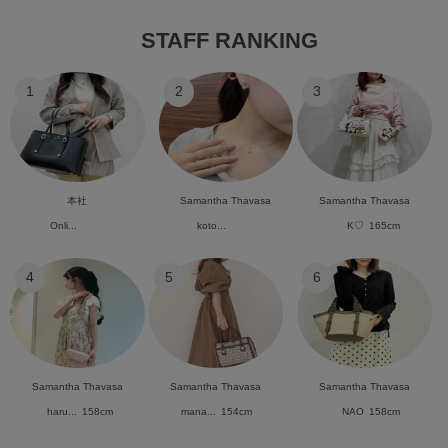
STAFF RANKING
1
2
3
本社
Samantha Thavasa
Samantha Thavasa
Onli...
koto...
K♡
165cm
4
5
6
Samantha Thavasa
Samantha Thavasa
Samantha Thavasa
haru...
158cm
mana...
154cm
NAO
158cm