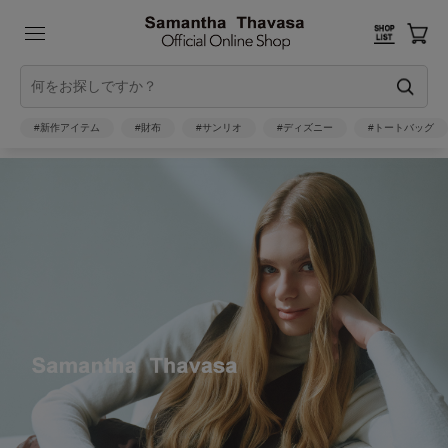
#新作アイテム
#財布
#サンリオ
#ディズニー
#トートバッグ