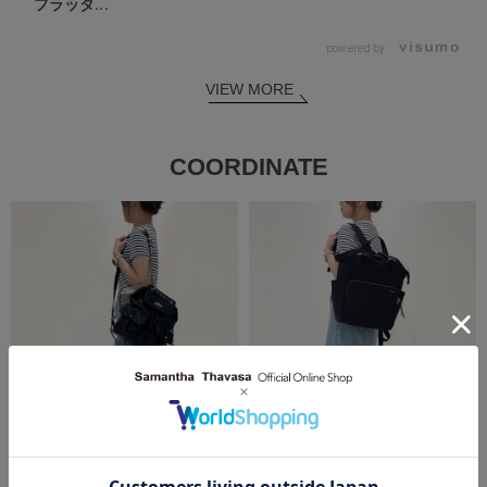
フラッタ...
powered by
VIEW MORE
COORDINATE