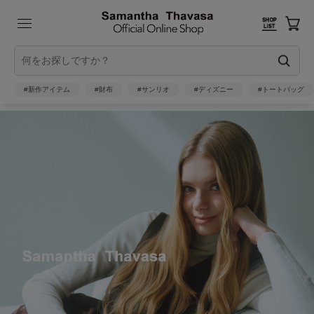
#新作アイテム
#財布
#サンリオ
#ディズニー
#トートバッグ