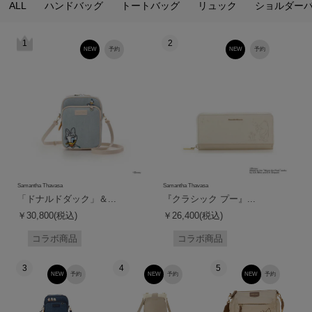
ALL
ハンドバッグ
トートバッグ
リュック
ショルダー
1
2
NEW
予約
NEW
予約
Samantha Thavasa
Samantha Thavasa
「ドナルドダック」＆...
『クラシック プー』...
￥30,800(税込)
￥26,400(税込)
コラボ商品
コラボ商品
3
4
5
NEW
予約
NEW
予約
NEW
予約