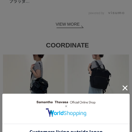
フラッタ...
powered by
VIEW MORE
COORDINATE