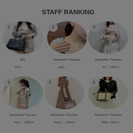
STAFF RANKING
1
2
3
本社
Samantha Thavasa
Samantha Thavasa
Onli...
koto...
K♡
165cm
4
5
6
Samantha Thavasa
Samantha Thavasa
Samantha Thavasa
haru...
158cm
mana...
154cm
NAO
158cm