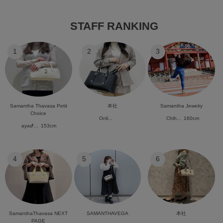
STAFF RANKING
1
2
3
Samantha Thavasa Petit
本社
Samantha Jewelry
Choice
Onli...
Chih...
160cm
ayaᕷ...
153cm
4
5
6
SamanthaThavasa NEXT
SAMANTHAVEGA
本社
PAGE