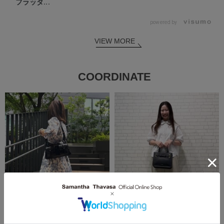
フラッタ...
powered by
VIEW MORE
COORDINATE