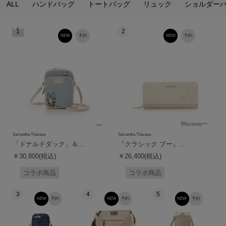
ALL
ハンドバッグ
トートバッグ
リュック
ショルダー
1
2
NEW
予約
NEW
予約
Samantha Thavasa
Samantha Thavasa
「ドナルドダック」＆...
『クラシック プー』...
￥30,800(税込)
￥26,400(税込)
コラボ商品
コラボ商品
3
4
5
NEW
予約
NEW
予約
NEW
予約