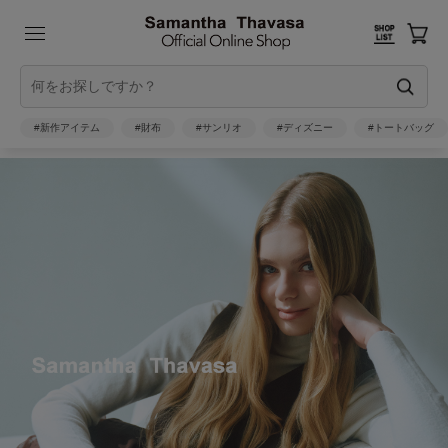
#新作アイテム
#財布
#サンリオ
#ディズニー
#トートバッグ