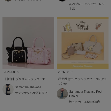
あみプレミアムアウトレッ
ト店
2026.08.05
2026.08.05
【新作】プリズムフラッター💖
\予約受付中/クラシックプーコレクシ
ョン🍯
Samantha Thavasa
Samantha Thavasa Petit
サマンサタバサ西銀座店
Choice
渋谷ヒカリエShinQs店