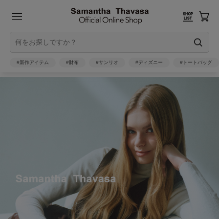
#新作アイテム
#財布
#サンリオ
#ディズニー
#トートバッグ