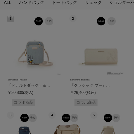
ALL
ハンドバッグ
トートバッグ
リュック
ショルダー
1
2
NEW
予約
NEW
予約
Samantha Thavasa
Samantha Thavasa
「ドナルドダック」＆...
『クラシック プー』...
￥30,800(税込)
￥26,400(税込)
コラボ商品
コラボ商品
3
4
5
NEW
予約
NEW
予約
NEW
予約