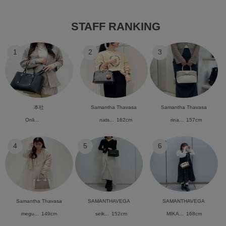
STAFF RANKING
1
2
3
本社
Samantha Thavasa
Samantha Thavasa
Onli...
nats...
162cm
rina...
157cm
4
5
6
Samantha Thavasa
SAMANTHAVEGA
SAMANTHAVEGA
megu...
149cm
seik...
152cm
MIKA...
168cm