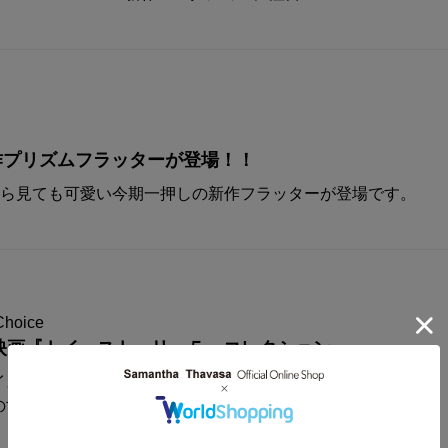
A新作プリズムフラッターが登場！！
から見ても可愛い今期一押しの新作フラッターが登場です。
Choice
映画『トイ・ストーリー５』コレクション
イスからディズニー&ピクサー映画
の世界観が楽しめるコレクションアイテムが登場！