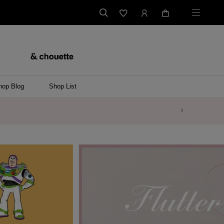
hop Blog
Shop List
バッグ
ンバッグ
バッグ/ウエストポーチ
ッグ
ンケース/パソコンバッグ
イテム
ケース/マルチケース
ケース/名刺入れ
ース
メントケース
ナートップチャーム
ムその他
レス
ング
レット/バングル
ル
イ
ーウェア/ソックス
ット/アウター
ルその他
/ステーショナリー
ツ(半袖)
ーバー
/ベスト
スその他
ーリング
レス
折財布/ミニ財布
財布/小物その他
バッグチャーム
レッグウェア
Tシャツ
傘
ファッショングッズその他
ポロシャツ(長袖)
パーカー
ワンピース
ペアネックレス