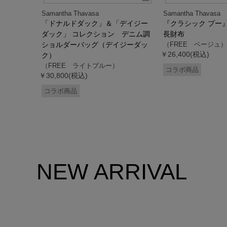
Samantha Thavasa
Samantha Thavasa
デイジー
「ドナルドダック」＆「デイジー
『クラシック プー
２WAYバッ
ダック」 コレクション デニム調
長財布
ック）
ショルダーバッグ（デイジーダッ
（FREE ベージュ）
￥26,400(税込)
ク）
（FREE ライトブルー）
コラボ商品
￥30,800(税込)
コラボ商品
NEW ARRIVAL