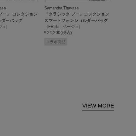
asa
Samantha Thavasa
Samantha
プー』 コレクション
『クラシック プー』コレクション
「ドナル
ルダーバッグ
スマートフォンショルダーバッグ
ダック」
ジュ）
（FREE ベージュ）
ス調ハン
￥24,200(税込)
ク）
（FREE
コラボ商品
￥33,000
コラボ商
VIEW MORE