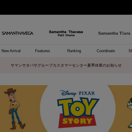
New Arrival
Features
Ranking
Coordinate
S
/ ポーチ
セサリー
ーカフ
パレル
ッグ
ング
アス
ハンドバッグ
ショルダーバッグ
リュック/バックパック
ウォレットショルダーバッグ
キャリーバッグ/スポーツバッグ
A4対応/通勤通学バッグ
バッグその他
ポーチ
キーケース
モバイルグッズ
ケース/ポーチその他
リング
ピアス
イヤーカフ
アンクレット
アクセサリーその他
トップス
ワンピース
ファッショングッズ
雑貨/インテリア
雑貨/インテリアその他
リング
ペアリング
ファッショングッズ
ブレスレット
ネックレス
イヤリング
財布/小物
チャーム
トップス
トート
ボスト
ボディ
ミニバ
パソコ
ケアア
長財布
コイン
カード
パスケ
フラグ
ファス
チャー
ネック
イヤリ
ブレス
時計
帽子
ストー
ネクタ
アンダ
ボトム
ジャケ
アパレ
ホビー
ポロシャ
プルオ
セーター
トップ
ピンキ
ネック
商品に関するお詫びとお知らせ