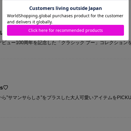
コレクション
ビュー100周年を記念した「クラシック プー」コレクション
ys♡
ら”サマンサらしさ”をプラスした大人可愛いアイテムをPICKU