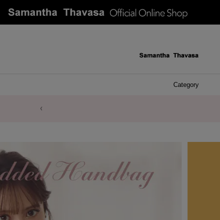
Category
ケース 
アク
イヤ
ア
バ
リ
ピ