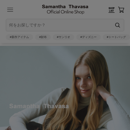
#新作アイテム
#財布
#サンリオ
#ディズニー
#トートバッグ