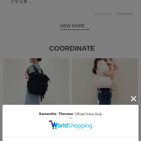
フラッタ...
powered by
VIEW MORE
COORDINATE