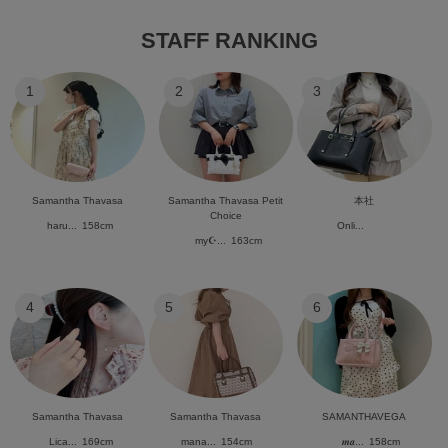
STAFF RANKING
1
2
3
Samantha Thavasa
Samantha Thavasa Petit
本社
Choice
haru...
158cm
Onli...
my☪︎...
163cm
4
5
6
Samantha Thavasa
Samantha Thavasa
SAMANTHAVEGA
Lica...
169cm
mana...
154cm
𝒎𝒂...
158cm