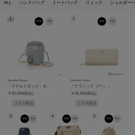
ALL
ハンドバッグ
トートバッグ
リュック
ショルダー
1
2
NEW
予約
NEW
予約
Samantha Thavasa
Samantha Thavasa
「ドナルドダック」＆...
『クラシック プー』...
￥30,800(税込)
￥26,400(税込)
コラボ商品
コラボ商品
3
4
5
NEW
予約
NEW
予約
NEW
予約