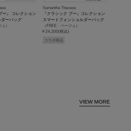
asa
Samantha Thavasa
Samantha
プー』 コレクション
『クラシック プー』コレクション
「ドナル
ルダーバッグ
スマートフォンショルダーバッグ
ダック」
ジュ）
（FREE ベージュ）
ス調ハン
￥24,200(税込)
ク）
（FREE
コラボ商品
￥33,000
コラボ商
VIEW MORE