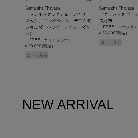
Samantha Thavasa
Samantha Thavasa
デイジー
「ドナルドダック」＆「デイジー
『クラシック プー
２WAYバッ
ダック」 コレクション デニム調
長財布
ック）
ショルダーバッグ（デイジーダッ
（FREE ベージュ）
￥26,400(税込)
ク）
（FREE ライトブルー）
コラボ商品
￥30,800(税込)
コラボ商品
NEW ARRIVAL