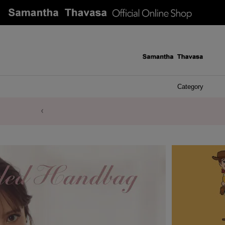
Category
ケース 
アク
イヤ
ア
バ
リ
ピ