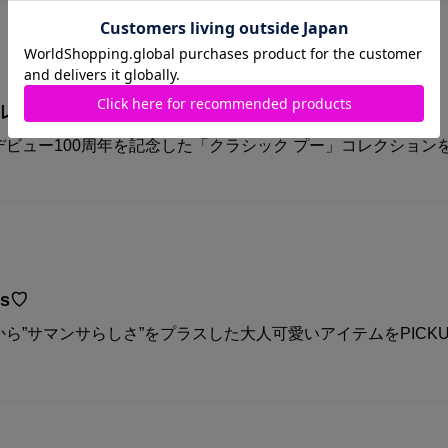
コレクション
ビュー100周年を記念した「クラシック プー」コレクション
ys♡
ら”サマンサらしさ”をプラスした大人可愛いアイテムをPICKU