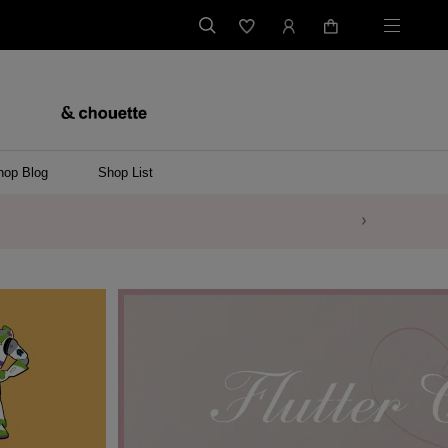
hop Blog
Shop List
バッグ
ンバッグ
バッグ/ウエストポーチ
ッグ
ンケース/パソコンバッグ
イテム
ケース/マルチケース
ケース/名刺入れ
ース
メントケース
ナートップチャーム
ムその他
レス
ング
レット/バングル
ル
イ
ーウェア/ソックス
ット/アウター
ルその他
/ステーショナリー
ツ(半袖)
ーバー
/ベスト
スその他
ーリング
レス
折財布/ミニ財布
財布/小物その他
バッグチャーム
レッグウェア
Tシャツ
傘
ファッショングッズその他
ポロシャツ(長袖)
パーカー
ワンピース
ペアネックレス