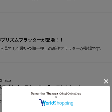
A新作プリズムフラッターが登場！！
から見ても可愛い今期一押しの新作フラッターが登場です。
Choice
映画『トイ・ストーリー５』コレクション
イスからディズニー&ピクサー映画
の世界観が楽しめるコレクションアイテムが登場！