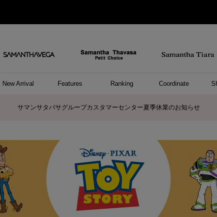
New Arrival
Features
Ranking
Coordinate
S
/ ポーチ
セサリー
ーカフ
パレル
ッグ
ング
アス
ハンドバッグ
ショルダーバッグ
リュック/バックパック
ウォレットショルダーバッグ
キャリーバッグ/スポーツバッグ
A4対応/通勤通学バッグ
バッグその他
ポーチ
キーケース
モバイルグッズ
ケース/ポーチその他
リング
ピアス
イヤーカフ
アンクレット
アクセサリーその他
トップス
ワンピース
ファッショングッズ
雑貨/インテリア
雑貨/インテリアその他
リング
ペアリング
ファッショングッズ
ブレスレット
ネックレス
イヤリング
財布/小物
チャーム
トップス
トート
ボスト
ボディ
ミニバ
パソコ
ケアア
長財布
コイン
カード
パスケ
フラグ
ファス
チャー
ネック
イヤリ
ブレス
時計
帽子
ストー
ネクタ
アンダ
ボトム
ジャケ
アパレ
ホビー
ポロシャ
プルオ
セーター
トップ
ピンキ
ネック
商品に関するお詫びとお知らせ