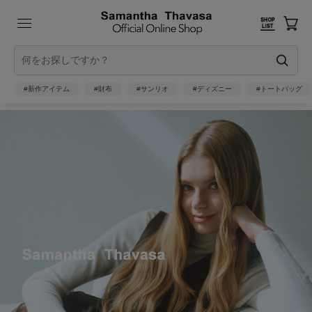
#新作アイテム
#財布
#サンリオ
#ディズニー
#トートバッグ