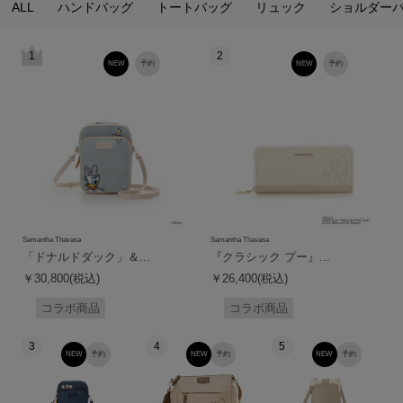
ALL
ハンドバッグ
トートバッグ
リュック
ショルダー
1
2
NEW
予約
NEW
予約
Samantha Thavasa
Samantha Thavasa
「ドナルドダック」＆...
『クラシック プー』...
￥30,800(税込)
￥26,400(税込)
コラボ商品
コラボ商品
3
4
5
NEW
予約
NEW
予約
NEW
予約