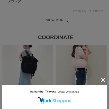
フラッタ...
powered by
VIEW MORE
COORDINATE