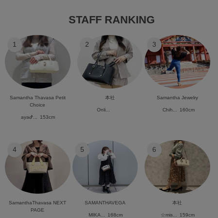
STAFF RANKING
1
2
3
Samantha Thavasa Petit
本社
Samantha Jewelry
Choice
Onli...
Chih...
160cm
ayaᕷ...
153cm
4
5
6
SamanthaThavasa NEXT
SAMANTHAVEGA
本社
PAGE
MIKA...
168cm
☆mis...
159cm