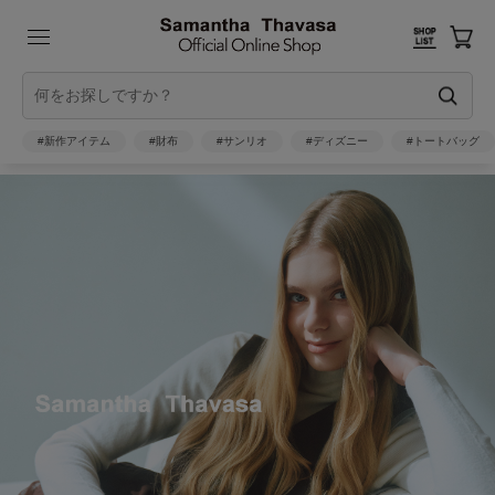
#新作アイテム
#財布
#サンリオ
#ディズニー
#トートバッグ