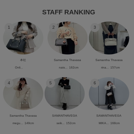
STAFF RANKING
1
2
3
本社
Samantha Thavasa
Samantha Thavasa
Onli...
nats...
162cm
rina...
157cm
4
5
6
Samantha Thavasa
SAMANTHAVEGA
SAMANTHAVEGA
megu...
149cm
seik...
152cm
MIKA...
168cm