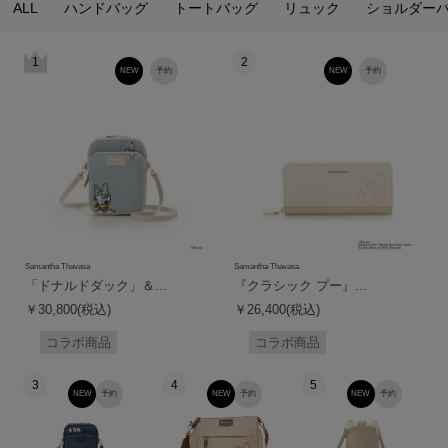
ALL
ハンドバッグ
トートバッグ
リュック
ショルダー
1
2
NEW
予約
NEW
予約
Samantha Thavasa
Samantha Thavasa
「ドナルドダック」＆...
『クラシック プー』...
￥30,800(税込)
￥26,400(税込)
コラボ商品
コラボ商品
3
4
5
NEW
予約
NEW
予約
NEW
予約