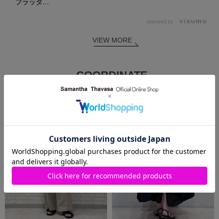
フラッタ...
powered by
VIEW MORE
COORDINATE