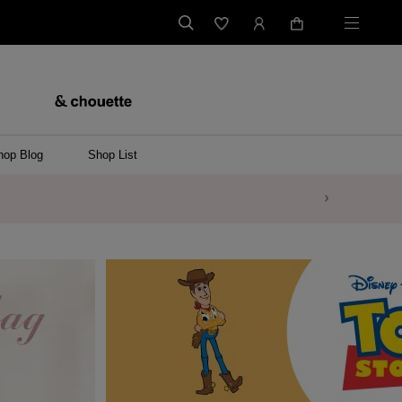
hop Blog
Shop List
バッグ
ンバッグ
バッグ/ウエストポーチ
ッグ
ンケース/パソコンバッグ
イテム
ケース/マルチケース
ケース/名刺入れ
ース
メントケース
ナートップチャーム
ムその他
レス
ング
レット/バングル
ル
イ
ーウェア/ソックス
ット/アウター
ルその他
/ステーショナリー
ツ(半袖)
ーバー
/ベスト
スその他
ーリング
レス
折財布/ミニ財布
財布/小物その他
バッグチャーム
レッグウェア
Tシャツ
傘
ファッショングッズその他
ポロシャツ(長袖)
パーカー
ワンピース
ペアネックレス