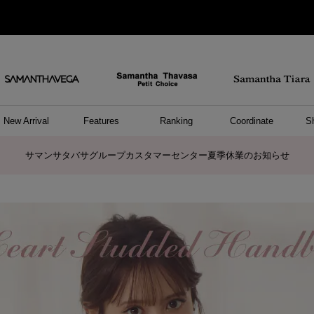
New Arrival
Features
Ranking
Coordinate
S
/ ポーチ
セサリー
ーカフ
パレル
ッグ
ング
アス
ハンドバッグ
ショルダーバッグ
リュック/バックパック
ウォレットショルダーバッグ
キャリーバッグ/スポーツバッグ
A4対応/通勤通学バッグ
バッグその他
ポーチ
キーケース
モバイルグッズ
ケース/ポーチその他
リング
ピアス
イヤーカフ
アンクレット
アクセサリーその他
トップス
ワンピース
ファッショングッズ
雑貨/インテリア
雑貨/インテリアその他
リング
ペアリング
ファッショングッズ
ブレスレット
ネックレス
イヤリング
財布/小物
チャーム
トップス
トート
ボスト
ボディ
ミニバ
パソコ
ケアア
長財布
コイン
カード
パスケ
フラグ
ファス
チャー
ネック
イヤリ
ブレス
時計
帽子
ストー
ネクタ
アンダ
ボトム
ジャケ
アパレ
ホビー
ポロシャ
プルオ
セーター
トップ
ピンキ
ネック
商品に関するお詫びとお知らせ