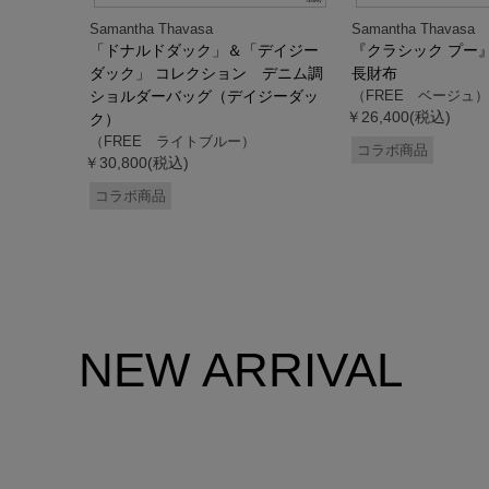
Samantha Thavasa
Samantha Thavasa
デイジー
「ドナルドダック」＆「デイジー
『クラシック プー
 ミニミニ
ダック」 コレクション デニム調
長財布
ドダッ
ショルダーバッグ（デイジーダッ
（FREE ベージュ）
￥26,400(税込)
ク）
（FREE ライトブルー）
コラボ商品
￥30,800(税込)
コラボ商品
NEW ARRIVAL