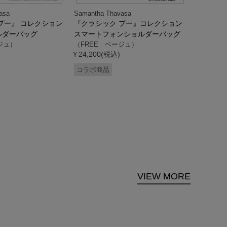
asa
Samantha Thavasa
Samantha
プー』 コレクション
『クラシック プー』コレクション
「ドナル
ルダーバッグ
スマートフォンショルダーバッグ
ダック」
ジュ）
（FREE ベージュ）
ス調ハン
￥24,200(税込)
ク）
（FREE
コラボ商品
￥33,000
コラボ商
VIEW MORE