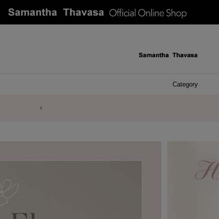
Category
ケース 
アク
イヤ
ア
バ
リ
ピ