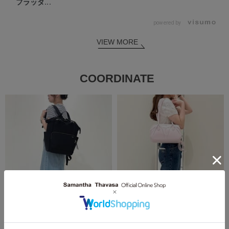
フラッタ...
powered by
VIEW MORE
COORDINATE