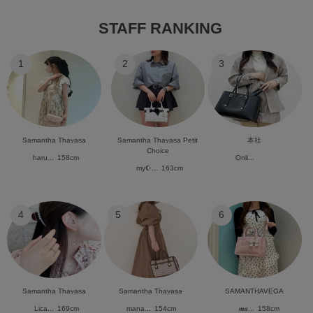
STAFF RANKING
1
2
3
Samantha Thavasa
Samantha Thavasa Petit
本社
Choice
haru...
158cm
Onli...
my☪︎...
163cm
4
5
6
Samantha Thavasa
Samantha Thavasa
SAMANTHAVEGA
Lica...
169cm
mana...
154cm
𝒎𝒂...
158cm