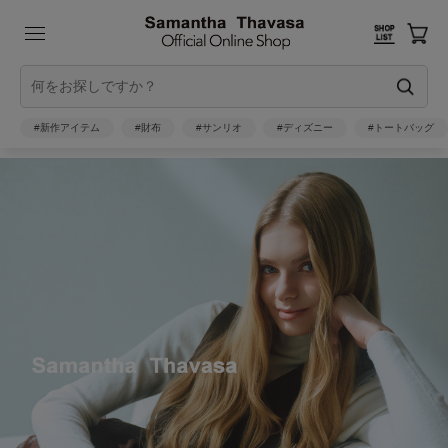
#新作アイテム
#財布
#サンリオ
#ディズニー
#トートバッグ