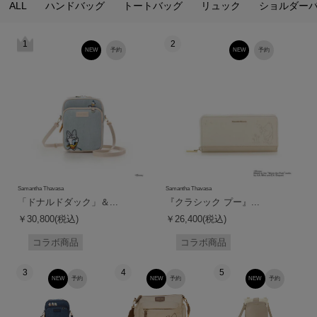
ALL
ハンドバッグ
トートバッグ
リュック
ショルダー
1
2
NEW
予約
NEW
予約
Samantha Thavasa
Samantha Thavasa
「ドナルドダック」＆...
『クラシック プー』...
￥30,800(税込)
￥26,400(税込)
コラボ商品
コラボ商品
3
4
5
NEW
予約
NEW
予約
NEW
予約