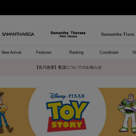
New Arrival
Features
Ranking
Coordinate
S
/ ポーチ
セサリー
ーカフ
パレル
ッグ
ング
アス
ハンドバッグ
ショルダーバッグ
リュック/バックパック
ウォレットショルダーバッグ
キャリーバッグ/スポーツバッグ
A4対応/通勤通学バッグ
バッグその他
ポーチ
キーケース
モバイルグッズ
ケース/ポーチその他
リング
ピアス
イヤーカフ
アンクレット
アクセサリーその他
トップス
ワンピース
ファッショングッズ
雑貨/インテリア
雑貨/インテリアその他
リング
ペアリング
ファッショングッズ
ブレスレット
ネックレス
イヤリング
財布/小物
チャーム
トップス
トート
ボスト
ボディ
ミニバ
パソコ
ケアア
長財布
コイン
カード
パスケ
フラグ
ファス
チャー
ネック
イヤリ
ブレス
時計
帽子
ストー
ネクタ
アンダ
ボトム
ジャケ
アパレ
ホビー
ポロシャ
プルオ
セーター
トップ
ピンキ
ネック
サマンサタバサメンバーズポイントご利用時の計算方法変更のご案内