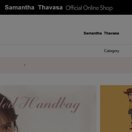
Category
ケース 
アク
イヤ
ア
バ
リ
ピ