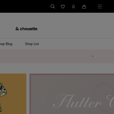
hop Blog
Shop List
バッグ
ンバッグ
バッグ/ウエストポーチ
ッグ
ンケース/パソコンバッグ
イテム
ケース/マルチケース
ケース/名刺入れ
ース
メントケース
ナートップチャーム
ムその他
レス
ング
レット/バングル
ル
イ
ーウェア/ソックス
ット/アウター
ルその他
/ステーショナリー
ツ(半袖)
ーバー
/ベスト
スその他
ーリング
レス
折財布/ミニ財布
財布/小物その他
バッグチャーム
レッグウェア
Tシャツ
傘
ファッショングッズその他
ポロシャツ(長袖)
パーカー
ワンピース
ペアネックレス