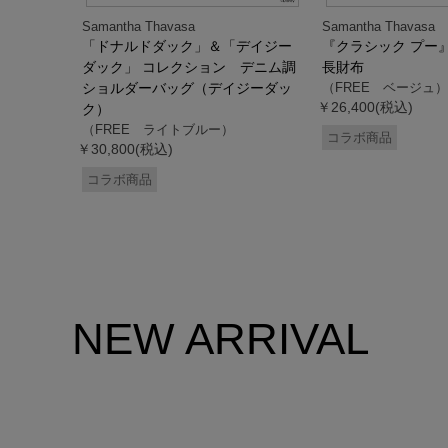
Samantha Thavasa
Samantha Thavasa
デイジー
「ドナルドダック」＆「デイジー
『クラシック プー
 ミニミニ
ダック」 コレクション デニム調
長財布
ドダッ
ショルダーバッグ（デイジーダッ
（FREE ベージュ）
￥26,400(税込)
ク）
（FREE ライトブルー）
コラボ商品
￥30,800(税込)
コラボ商品
NEW ARRIVAL