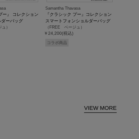
asa
Samantha Thavasa
Samantha
プー』 コレクション
『クラシック プー』コレクション
「ドナル
ルダーバッグ
スマートフォンショルダーバッグ
ダック」
ジュ）
（FREE ベージュ）
ス調ハン
￥24,200(税込)
ク）
（FREE
コラボ商品
￥33,000
コラボ商
VIEW MORE