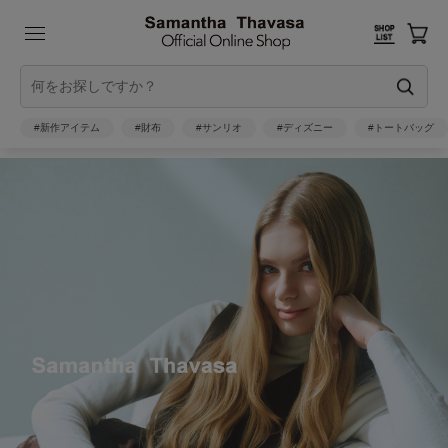
#新作アイテム
#財布
#サンリオ
#ディズニー
#トートバッグ