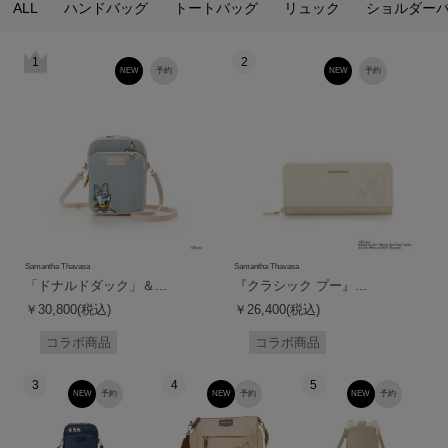
ALL
ハンドバッグ
トートバッグ
リュック
ショルダー
1
2
NEW
予約
NEW
予約
Samantha Thavasa
Samantha Thavasa
「ドナルドダック」＆...
『クラシック プー』...
￥30,800(税込)
￥26,400(税込)
コラボ商品
コラボ商品
3
4
5
NEW
予約
NEW
予約
NEW
予約