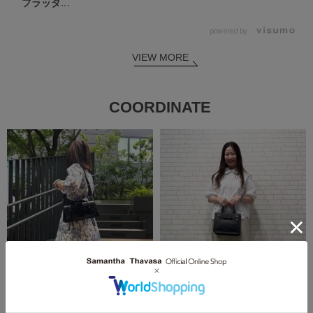
フラッタ...
powered by
VIEW MORE
COORDINATE