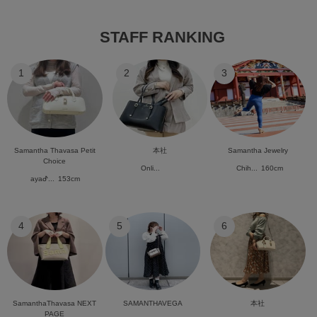
STAFF RANKING
1
2
3
Samantha Thavasa Petit
本社
Samantha Jewelry
Choice
Onli...
Chih...
160cm
ayaᕷ...
153cm
4
5
6
SamanthaThavasa NEXT
SAMANTHAVEGA
本社
PAGE