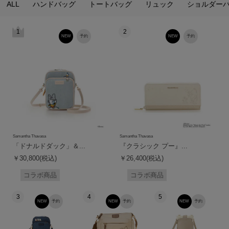
ALL
ハンドバッグ
トートバッグ
リュック
ショルダー
1
2
NEW
予約
NEW
予約
Samantha Thavasa
Samantha Thavasa
「ドナルドダック」＆...
『クラシック プー』...
￥30,800(税込)
￥26,400(税込)
コラボ商品
コラボ商品
3
4
5
NEW
予約
NEW
予約
NEW
予約