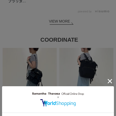
フラッタ...
powered by
VIEW MORE
COORDINATE