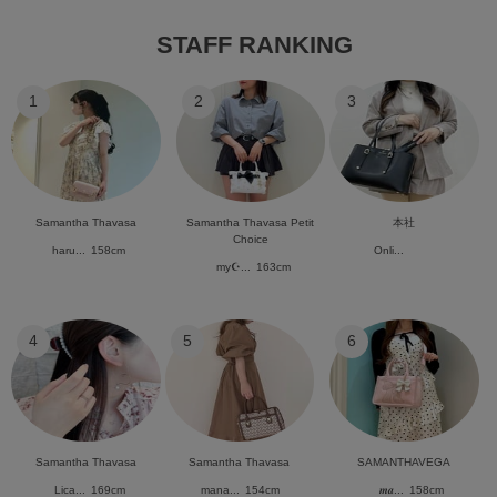
STAFF RANKING
1
2
3
Samantha Thavasa
Samantha Thavasa Petit
本社
Choice
haru...
158cm
Onli...
my☪︎...
163cm
4
5
6
Samantha Thavasa
Samantha Thavasa
SAMANTHAVEGA
Lica...
169cm
mana...
154cm
𝒎𝒂...
158cm