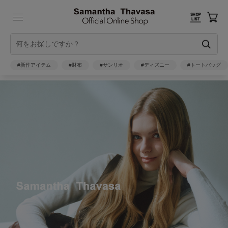
#新作アイテム
#財布
#サンリオ
#ディズニー
#トートバッグ