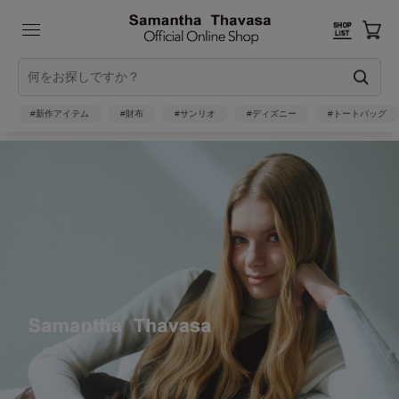
#新作アイテム
#財布
#サンリオ
#ディズニー
#トートバッグ