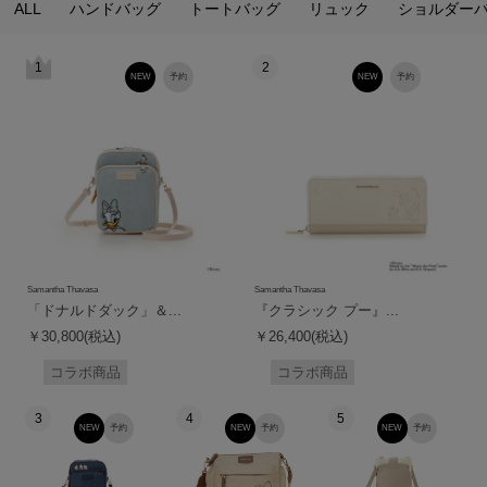
ALL
ハンドバッグ
トートバッグ
リュック
ショルダー
1
2
NEW
予約
NEW
予約
Samantha Thavasa
Samantha Thavasa
「ドナルドダック」＆...
『クラシック プー』...
￥30,800(税込)
￥26,400(税込)
コラボ商品
コラボ商品
3
4
5
NEW
予約
NEW
予約
NEW
予約