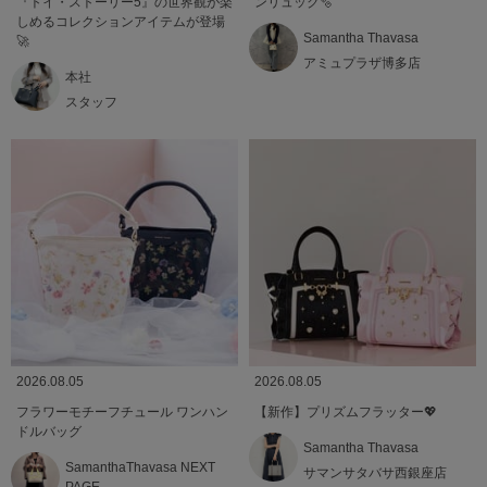
『トイ・ストーリー5』の世界観が楽
ンリュック🫧
しめるコレクションアイテムが登場
Samantha Thavasa
🚀
アミュプラザ博多店
本社
スタッフ
2026.08.05
2026.08.05
フラワーモチーフチュール ワンハン
【新作】プリズムフラッター💖
ドルバッグ
Samantha Thavasa
SamanthaThavasa NEXT
サマンサタバサ西銀座店
PAGE