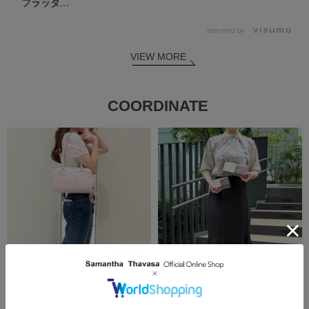
フラッタ...
powered by
VIEW MORE
COORDINATE