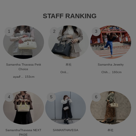
STAFF RANKING
1
2
3
Samantha Thavasa Petit
本社
Samantha Jewelry
Choice
Onli...
Chih...
160cm
ayaᕷ...
153cm
4
5
6
SamanthaThavasa NEXT
SAMANTHAVEGA
本社
PAGE