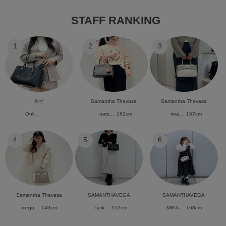
STAFF RANKING
1
2
3
本社
Samantha Thavasa
Samantha Thavasa
Onli...
nats...
162cm
rina...
157cm
4
5
6
Samantha Thavasa
SAMANTHAVEGA
SAMANTHAVEGA
megu...
149cm
seik...
152cm
MIKA...
168cm