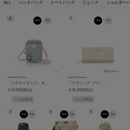
ALL
ハンドバッグ
トートバッグ
リュック
ショルダー
1
2
NEW
予約
NEW
予約
Samantha Thavasa
Samantha Thavasa
「ドナルドダック」＆...
『クラシック プー』...
￥30,800(税込)
￥26,400(税込)
コラボ商品
コラボ商品
3
4
5
NEW
予約
NEW
予約
NEW
予約