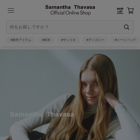
#新作アイテム
#財布
#サンリオ
#ディズニー
#トートバッグ