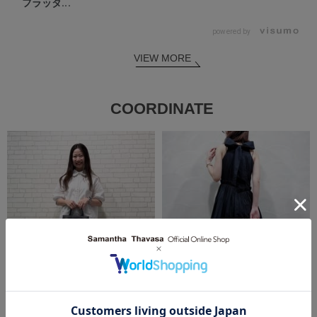
フラッタ...
powered by
VIEW MORE
COORDINATE