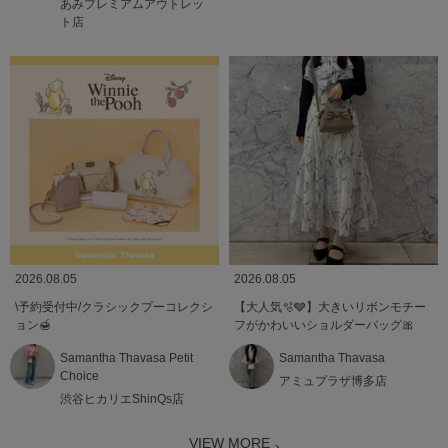
あみプレミアムアウトレッ
ト店
2026.08.05
2026.08.05
\予約受付中/クラシックプーコレクシ
【大人気🫧🩶】大きいリボンモチー
ョン🍯
フがかわいいショルダーバッグ🎀
Samantha Thavasa Petit
Samantha Thavasa
Choice
アミュプラザ博多店
渋谷ヒカリエShinQs店
VIEW MORE