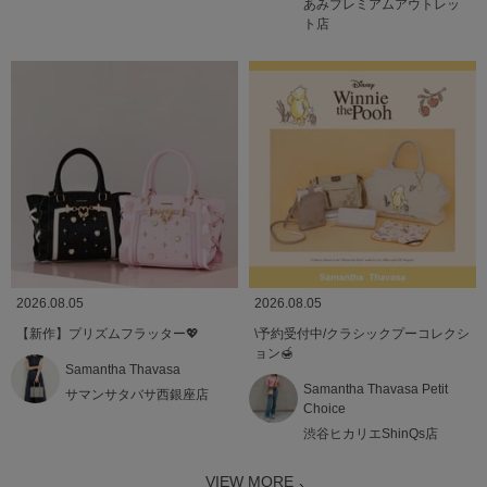
あみプレミアムアウトレッ
ト店
2026.08.05
2026.08.05
【新作】プリズムフラッター💖
\予約受付中/クラシックプーコレクシ
ョン🍯
Samantha Thavasa
Samantha Thavasa Petit
サマンサタバサ西銀座店
Choice
渋谷ヒカリエShinQs店
VIEW MORE