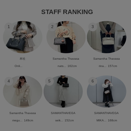
STAFF RANKING
1
2
3
本社
Samantha Thavasa
Samantha Thavasa
Onli...
nats...
162cm
rina...
157cm
4
5
6
Samantha Thavasa
SAMANTHAVEGA
SAMANTHAVEGA
megu...
149cm
seik...
152cm
MIKA...
168cm