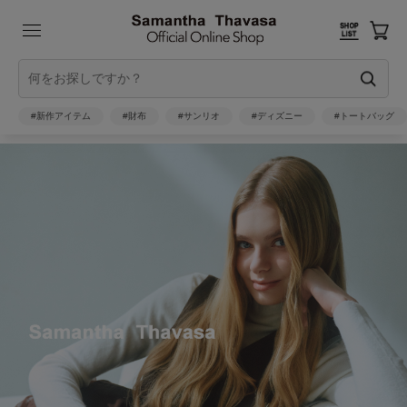
#新作アイテム
#財布
#サンリオ
#ディズニー
#トートバッグ