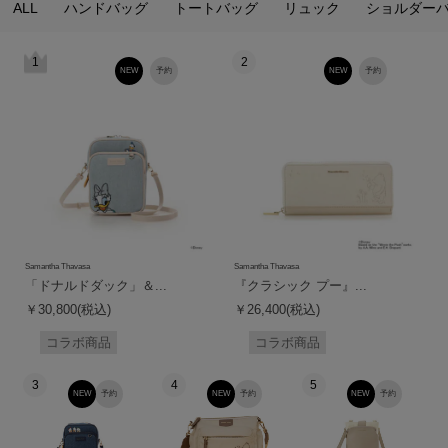
ALL
ハンドバッグ
トートバッグ
リュック
ショルダー
1
2
NEW
予約
NEW
予約
Samantha Thavasa
Samantha Thavasa
「ドナルドダック」＆...
『クラシック プー』...
￥30,800(税込)
￥26,400(税込)
コラボ商品
コラボ商品
3
4
5
NEW
予約
NEW
予約
NEW
予約