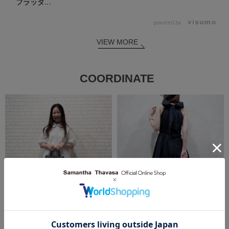
フラッタ...
powered by
VIEW MORE
COORDINATE