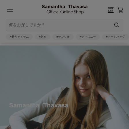
#新作アイテム
#財布
#サンリオ
#ディズニー
#トートバッグ