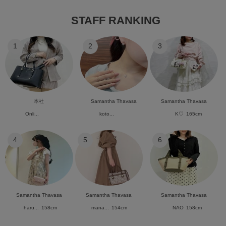
STAFF RANKING
1
2
3
本社
Samantha Thavasa
Samantha Thavasa
Onli...
koto...
K♡
165cm
4
5
6
Samantha Thavasa
Samantha Thavasa
Samantha Thavasa
haru...
158cm
mana...
154cm
NAO
158cm