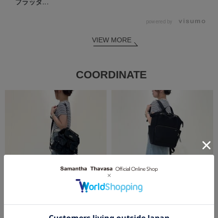
フラッタ...
powered by
VIEW MORE
COORDINATE