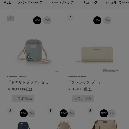
ALL
ハンドバッグ
トートバッグ
リュック
ショルダー
1
2
NEW
予約
NEW
予約
Samantha Thavasa
Samantha Thavasa
「ドナルドダック」＆...
『クラシック プー』...
￥30,800(税込)
￥26,400(税込)
コラボ商品
コラボ商品
3
4
5
NEW
予約
NEW
予約
NEW
予約