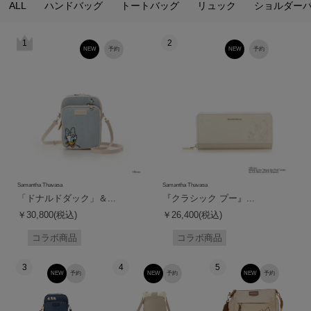
ALL
ハンドバッグ
トートバッグ
リュック
ショルダー
1
2
NEW
予約
NEW
予約
Samantha Thavasa
Samantha Thavasa
「ドナルドダック」＆...
『クラシック プー』...
￥30,800(税込)
￥26,400(税込)
コラボ商品
コラボ商品
3
4
5
NEW
予約
NEW
予約
NEW
予約