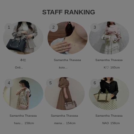
STAFF RANKING
1
2
3
本社
Samantha Thavasa
Samantha Thavasa
Onli...
koto...
K♡
165cm
4
5
6
Samantha Thavasa
Samantha Thavasa
Samantha Thavasa
haru...
158cm
mana...
154cm
NAO
158cm