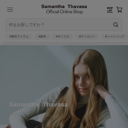
#新作アイテム
#財布
#サンリオ
#ディズニー
#トートバッグ