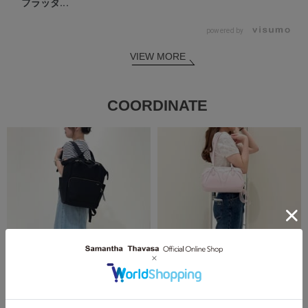
フラッタ...
powered by
VIEW MORE
COORDINATE