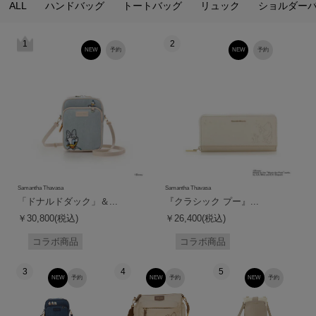
ALL
ハンドバッグ
トートバッグ
リュック
ショルダー
1
2
NEW
予約
NEW
予約
Samantha Thavasa
Samantha Thavasa
「ドナルドダック」＆...
『クラシック プー』...
￥30,800(税込)
￥26,400(税込)
コラボ商品
コラボ商品
3
4
5
NEW
予約
NEW
予約
NEW
予約