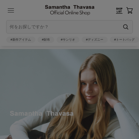
#新作アイテム
#財布
#サンリオ
#ディズニー
#トートバッグ