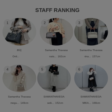
STAFF RANKING
1
2
3
本社
Samantha Thavasa
Samantha Thavasa
Onli...
nats...
162cm
rina...
157cm
4
5
6
Samantha Thavasa
SAMANTHAVEGA
SAMANTHAVEGA
megu...
149cm
seik...
152cm
MIKA...
168cm