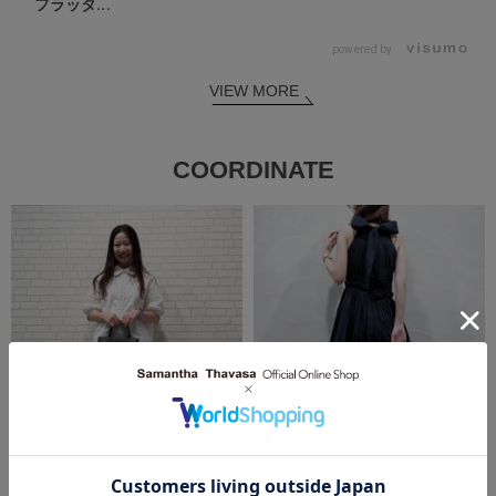
フラッタ...
powered by
VIEW MORE
COORDINATE