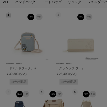
ALL
ハンドバッグ
トートバッグ
リュック
ショルダー
1
2
NEW
予約
NEW
予約
Samantha Thavasa
Samantha Thavasa
「ドナルドダック」＆...
『クラシック プー』...
￥30,800(税込)
￥26,400(税込)
コラボ商品
コラボ商品
3
4
5
NEW
予約
NEW
予約
NEW
予約