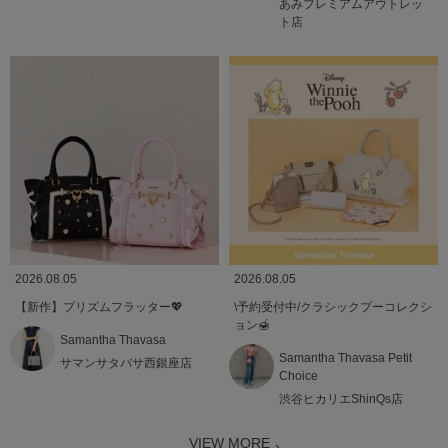
あみプレミアムアウトレッ
ト店
2026.08.05
2026.08.05
【新作】プリズムフラッター💖
\予約受付中/クラシックプーコレクシ
ョン🍯
Samantha Thavasa
Samantha Thavasa Petit
サマンサタバサ西銀座店
Choice
渋谷ヒカリエShinQs店
VIEW MORE