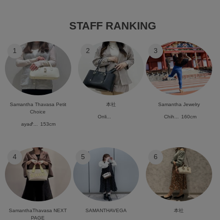
STAFF RANKING
1
2
3
Samantha Thavasa Petit
本社
Samantha Jewelry
Choice
Onli...
Chih...
160cm
ayaᕷ...
153cm
4
5
6
SamanthaThavasa NEXT
SAMANTHAVEGA
本社
PAGE