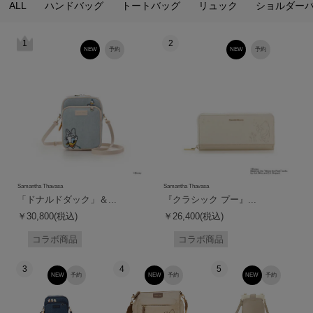
ALL
ハンドバッグ
トートバッグ
リュック
ショルダー
1
2
NEW
予約
NEW
予約
Samantha Thavasa
Samantha Thavasa
「ドナルドダック」＆...
『クラシック プー』...
￥30,800(税込)
￥26,400(税込)
コラボ商品
コラボ商品
3
4
5
NEW
予約
NEW
予約
NEW
予約