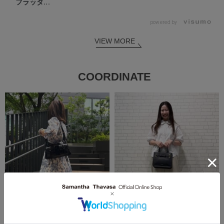
フラッタ...
powered by
VIEW MORE
COORDINATE