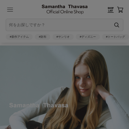
#新作アイテム
#財布
#サンリオ
#ディズニー
#トートバッグ