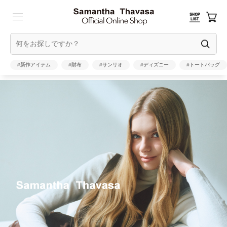
#新作アイテム
#財布
#サンリオ
#ディズニー
#トートバッグ