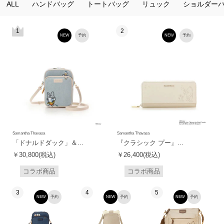
ALL
ハンドバッグ
トートバッグ
リュック
ショルダー
1
2
NEW
予約
NEW
予約
Samantha Thavasa
Samantha Thavasa
「ドナルドダック」＆...
『クラシック プー』...
￥30,800(税込)
￥26,400(税込)
コラボ商品
コラボ商品
3
4
5
NEW
予約
NEW
予約
NEW
予約