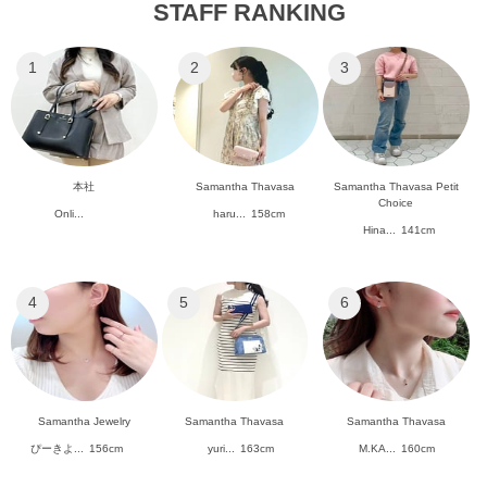
STAFF RANKING
1
2
3
本社
Samantha Thavasa
Samantha Thavasa Petit
Choice
Onli...
haru...
158cm
Hina...
141cm
4
5
6
Samantha Jewelry
Samantha Thavasa
Samantha Thavasa
ぴーきよ...
156cm
yuri...
163cm
M.KA...
160cm