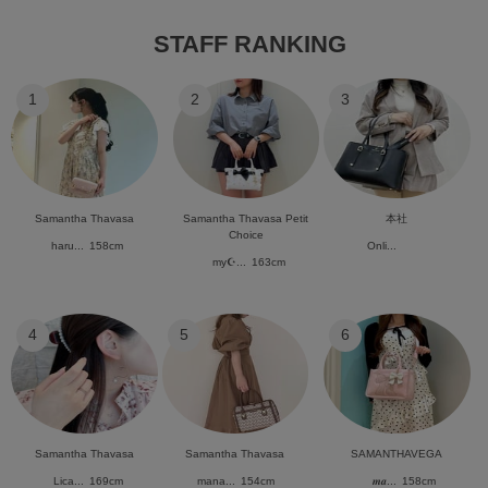
STAFF RANKING
1
2
3
Samantha Thavasa
Samantha Thavasa Petit
本社
Choice
haru...
158cm
Onli...
my☪︎...
163cm
4
5
6
Samantha Thavasa
Samantha Thavasa
SAMANTHAVEGA
Lica...
169cm
mana...
154cm
𝒎𝒂...
158cm