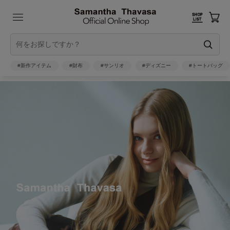
#新作アイテム
#財布
#サンリオ
#ディズニー
#トートバッグ