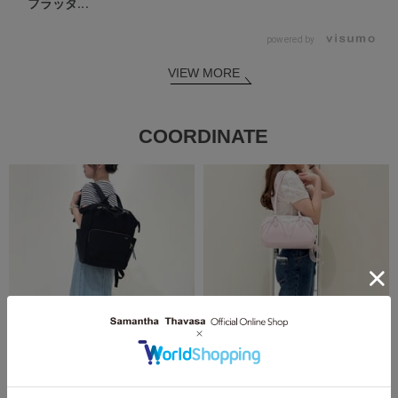
フラッタ...
powered by
VIEW MORE
COORDINATE