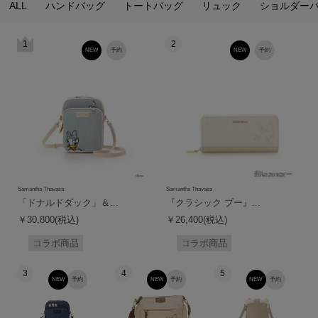
ALL
ハンドバッグ
トートバッグ
リュック
ショルダー
1
2
NEW
予約
NEW
予約
Samantha Thavasa
Samantha Thavasa
「ドナルドダック」＆...
『クラシック プー』...
￥30,800(税込)
￥26,400(税込)
コラボ商品
コラボ商品
3
4
5
NEW
予約
NEW
予約
NEW
予約