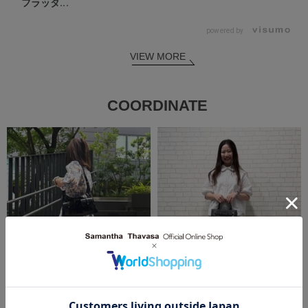
フラッタ...
powered by
VIEW MORE
COORDINATE