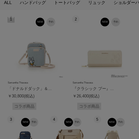
ALL
ハンドバッグ
トートバッグ
リュック
ショルダー
1
2
NEW
予約
NEW
予約
Samantha Thavasa
Samantha Thavasa
「ドナルドダック」＆...
『クラシック プー』...
￥30,800(税込)
￥26,400(税込)
コラボ商品
コラボ商品
3
4
5
NEW
予約
NEW
予約
NEW
予約