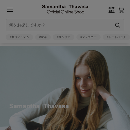
#新作アイテム
#財布
#サンリオ
#ディズニー
#トートバッグ