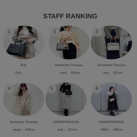
STAFF RANKING
1
2
3
本社
Samantha Thavasa
Samantha Thavasa
Onli...
nats...
162cm
rina...
157cm
4
5
6
Samantha Thavasa
SAMANTHAVEGA
SAMANTHAVEGA
megu...
149cm
seik...
152cm
MIKA...
168cm