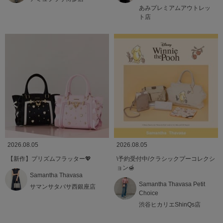
あみプレミアムアウトレッ
ト店
2026.08.05
2026.08.05
【新作】プリズムフラッター💖
\予約受付中/クラシックプーコレクシ
ョン🍯
Samantha Thavasa
Samantha Thavasa Petit
サマンサタバサ西銀座店
Choice
渋谷ヒカリエShinQs店