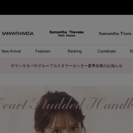
New Arrival
Features
Ranking
Coordinate
S
/ ポーチ
セサリー
ーカフ
パレル
ッグ
ング
アス
ハンドバッグ
ショルダーバッグ
リュック/バックパック
ウォレットショルダーバッグ
キャリーバッグ/スポーツバッグ
A4対応/通勤通学バッグ
バッグその他
ポーチ
キーケース
モバイルグッズ
ケース/ポーチその他
リング
ピアス
イヤーカフ
アンクレット
アクセサリーその他
トップス
ワンピース
ファッショングッズ
雑貨/インテリア
雑貨/インテリアその他
リング
ペアリング
ファッショングッズ
ブレスレット
ネックレス
イヤリング
財布/小物
チャーム
トップス
トート
ボスト
ボディ
ミニバ
パソコ
ケアア
長財布
コイン
カード
パスケ
フラグ
ファス
チャー
ネック
イヤリ
ブレス
時計
帽子
ストー
ネクタ
アンダ
ボトム
ジャケ
アパレ
ホビー
ポロシャ
プルオ
セーター
トップ
ピンキ
ネック
商品に関するお詫びとお知らせ