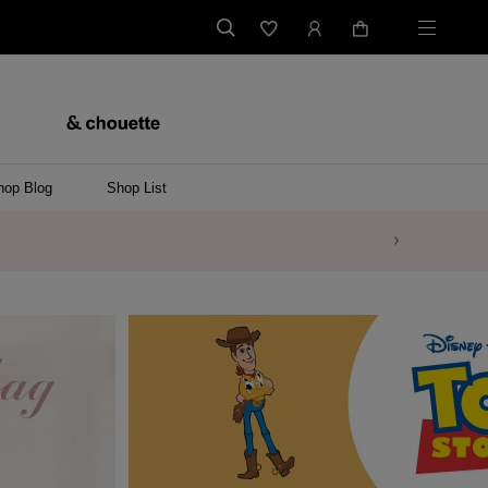
hop Blog
Shop List
バッグ
ンバッグ
バッグ/ウエストポーチ
ッグ
ンケース/パソコンバッグ
イテム
ケース/マルチケース
ケース/名刺入れ
ース
メントケース
ナートップチャーム
ムその他
レス
ング
レット/バングル
ル
イ
ーウェア/ソックス
ット/アウター
ルその他
/ステーショナリー
ツ(半袖)
ーバー
/ベスト
スその他
ーリング
レス
折財布/ミニ財布
財布/小物その他
バッグチャーム
レッグウェア
Tシャツ
傘
ファッショングッズその他
ポロシャツ(長袖)
パーカー
ワンピース
ペアネックレス