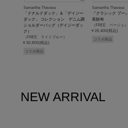
Samantha Thavasa
Samantha Thavasa
デイジー
「ドナルドダック」＆「デイジー
『クラシック プー
 ミニミニ
ダック」 コレクション デニム調
長財布
ドダッ
ショルダーバッグ（デイジーダッ
（FREE ベージュ）
￥26,400(税込)
ク）
（FREE ライトブルー）
コラボ商品
￥30,800(税込)
コラボ商品
NEW ARRIVAL