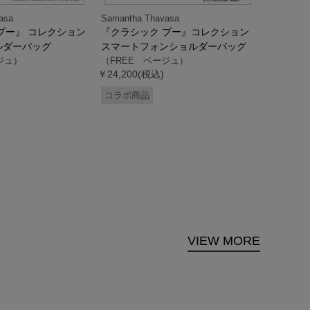
asa
Samantha Thavasa
Samantha
プー』 コレクション
『クラシック プー』コレクション
「ドナル
ルダーバッグ
スマートフォンショルダーバッグ
ダック」
ジュ）
（FREE ベージュ）
ス調ハン
￥24,200(税込)
ク）
（FREE
コラボ商品
￥33,000
コラボ商
VIEW MORE