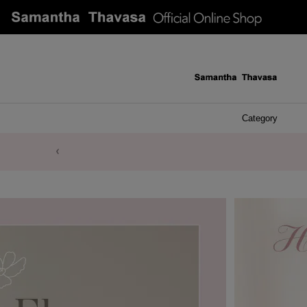
Category
ケース 
アク
イヤ
ア
バ
リ
ピ