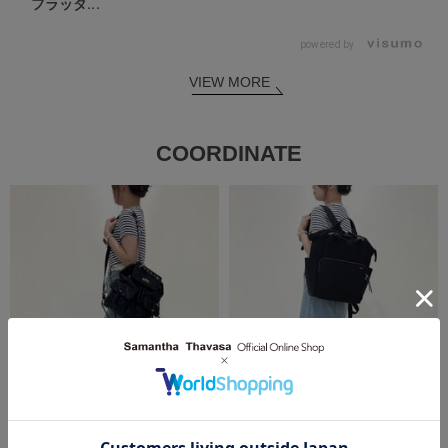
フラッタ...
powered by
VIEW MORE
COORDINATE