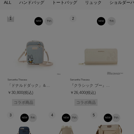
ALL
ハンドバッグ
トートバッグ
リュック
ショルダー
1
2
NEW
予約
NEW
予約
Samantha Thavasa
Samantha Thavasa
「ドナルドダック」＆...
『クラシック プー』...
￥30,800(税込)
￥26,400(税込)
コラボ商品
コラボ商品
3
4
5
NEW
予約
NEW
予約
NEW
予約