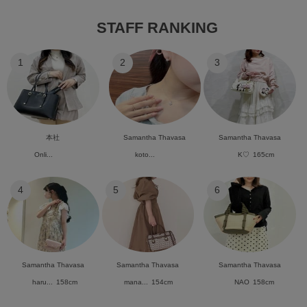
STAFF RANKING
1
2
3
本社
Samantha Thavasa
Samantha Thavasa
Onli...
koto...
K♡
165cm
4
5
6
Samantha Thavasa
Samantha Thavasa
Samantha Thavasa
haru...
158cm
mana...
154cm
NAO
158cm