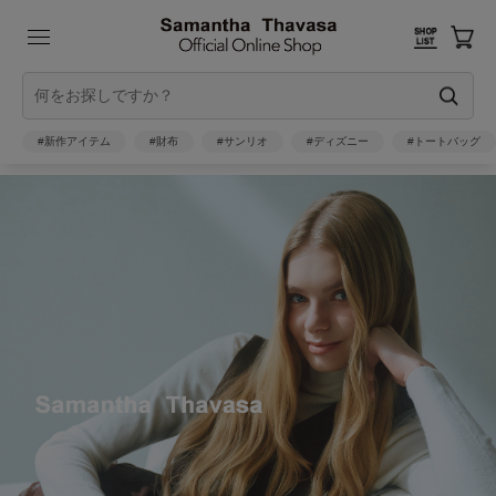
#新作アイテム
#財布
#サンリオ
#ディズニー
#トートバッグ