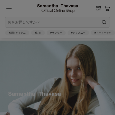
#新作アイテム
#財布
#サンリオ
#ディズニー
#トートバッグ