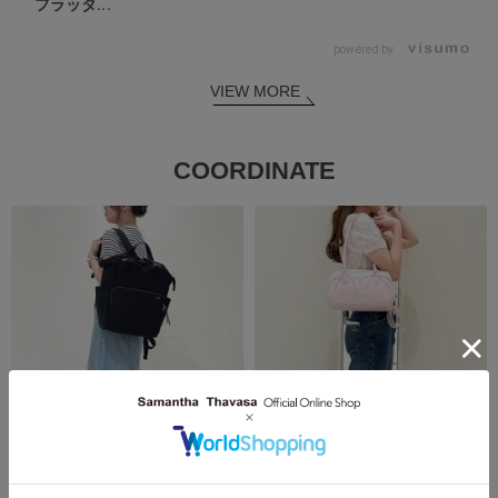
フラッタ...
powered by
VIEW MORE
COORDINATE