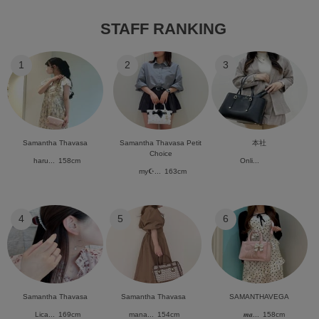
STAFF RANKING
1
2
3
Samantha Thavasa
Samantha Thavasa Petit
本社
Choice
haru...
158cm
Onli...
my☪︎...
163cm
4
5
6
Samantha Thavasa
Samantha Thavasa
SAMANTHAVEGA
Lica...
169cm
mana...
154cm
𝒎𝒂...
158cm