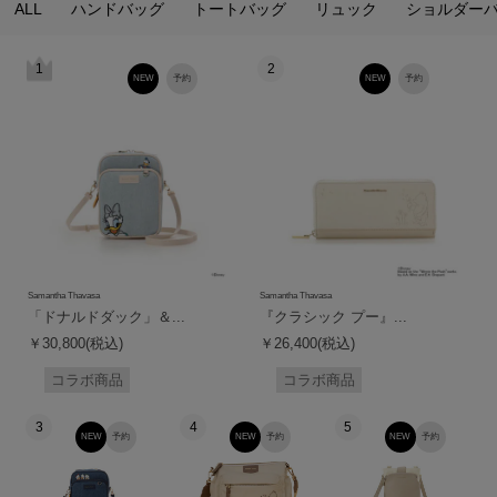
ALL
ハンドバッグ
トートバッグ
リュック
ショルダー
1
2
NEW
予約
NEW
予約
Samantha Thavasa
Samantha Thavasa
「ドナルドダック」＆...
『クラシック プー』...
￥30,800(税込)
￥26,400(税込)
コラボ商品
コラボ商品
3
4
5
NEW
予約
NEW
予約
NEW
予約