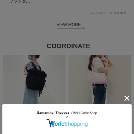
フラッタ...
powered by
VIEW MORE
COORDINATE