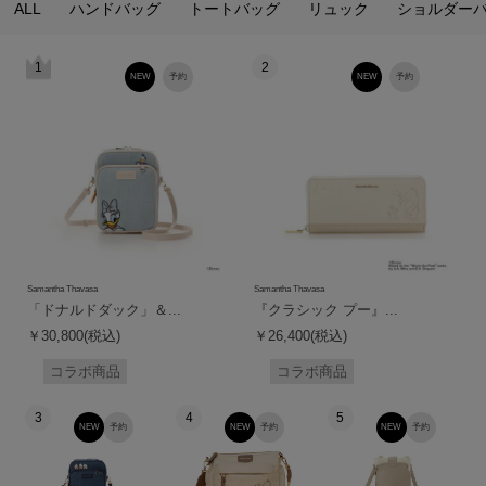
ALL
ハンドバッグ
トートバッグ
リュック
ショルダー
1
2
NEW
予約
NEW
予約
Samantha Thavasa
Samantha Thavasa
「ドナルドダック」＆...
『クラシック プー』...
￥30,800(税込)
￥26,400(税込)
コラボ商品
コラボ商品
3
4
5
NEW
予約
NEW
予約
NEW
予約