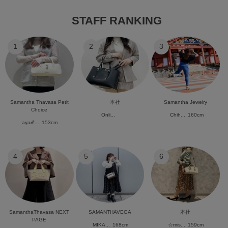
STAFF RANKING
1
2
3
Samantha Thavasa Petit
本社
Samantha Jewelry
Choice
Onli...
Chih...
160cm
ayaᕷ...
153cm
4
5
6
SamanthaThavasa NEXT
SAMANTHAVEGA
本社
PAGE
MIKA...
168cm
☆mis...
159cm