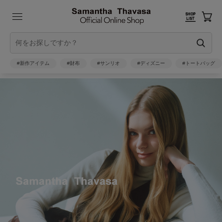
#新作アイテム
#財布
#サンリオ
#ディズニー
#トートバッグ