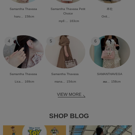
Samantha Thavasa
Samantha Thavasa Petit
本社
Choice
haru...
158cm
Onli...
my☪︎...
163cm
4
5
6
Samantha Thavasa
Samantha Thavasa
SAMANTHAVEGA
Lica...
169cm
mana...
154cm
𝒎𝒂...
158cm
VIEW MORE
SHOP BLOG