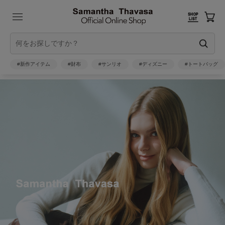
#新作アイテム
#財布
#サンリオ
#ディズニー
#トートバッグ