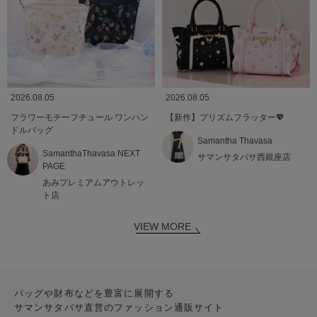
2026.08.05
2026.08.05
フラワーモチーフチュール ワンハン
【新作】プリズムフラッター💖
ドルバッグ
Samantha Thavasa
SamanthaThavasa NEXT
サマンサタバサ西銀座店
PAGE
あみプレミアムアウトレッ
ト店
VIEW MORE
バッグや財布などを豊富に展開する
サマンサタバサ直営のファッション通販サイト