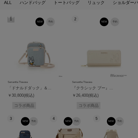
ALL
ハンドバッグ
トートバッグ
リュック
ショルダー
1
2
NEW
予約
NEW
予約
Samantha Thavasa
Samantha Thavasa
「ドナルドダック」＆...
『クラシック プー』...
￥30,800(税込)
￥26,400(税込)
コラボ商品
コラボ商品
3
4
5
NEW
予約
NEW
予約
NEW
予約