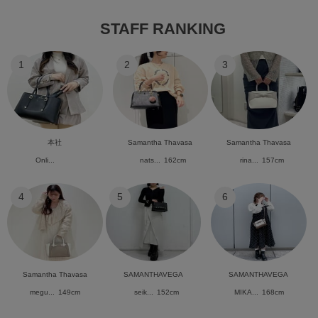
STAFF RANKING
1
2
3
本社
Samantha Thavasa
Samantha Thavasa
Onli...
nats...
162cm
rina...
157cm
4
5
6
Samantha Thavasa
SAMANTHAVEGA
SAMANTHAVEGA
megu...
149cm
seik...
152cm
MIKA...
168cm