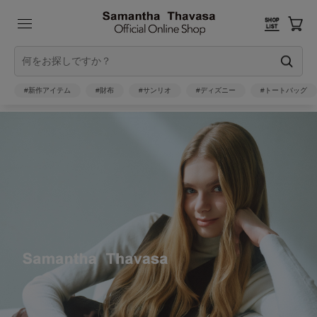
#新作アイテム
#財布
#サンリオ
#ディズニー
#トートバッグ