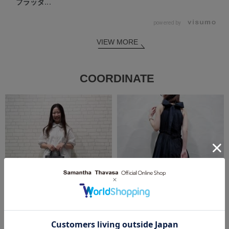
フラッタ...
powered by
VIEW MORE
COORDINATE