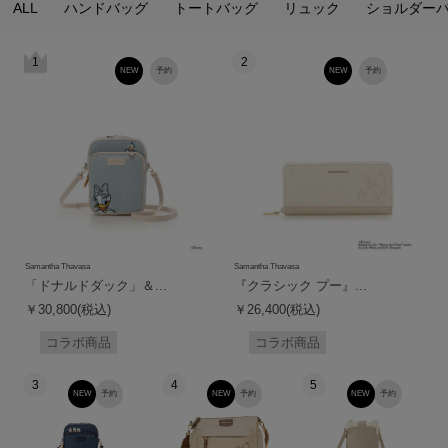
ALL
ハンドバッグ
トートバッグ
リュック
ショルダー
1
2
NEW
予約
NEW
予約
Samantha Thavasa
Samantha Thavasa
「ドナルドダック」＆...
『クラシック プー』...
￥30,800(税込)
￥26,400(税込)
コラボ商品
コラボ商品
3
4
5
NEW
予約
NEW
予約
NEW
予約