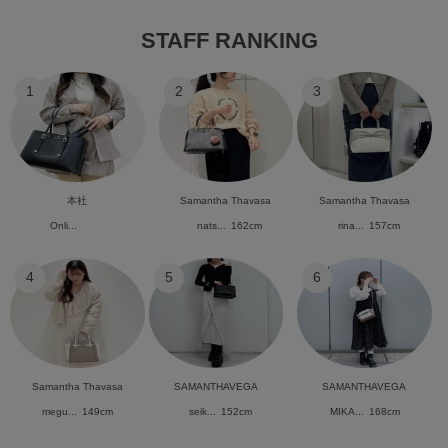
STAFF RANKING
1
2
3
本社
Samantha Thavasa
Samantha Thavasa
Onli...
nats...
162cm
rina...
157cm
4
5
6
Samantha Thavasa
SAMANTHAVEGA
SAMANTHAVEGA
megu...
149cm
seik...
152cm
MIKA...
168cm