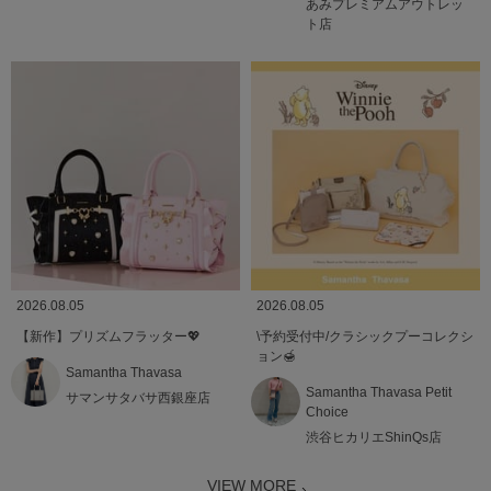
あみプレミアムアウトレッ
ト店
2026.08.05
2026.08.05
【新作】プリズムフラッター💖
\予約受付中/クラシックプーコレクシ
ョン🍯
Samantha Thavasa
Samantha Thavasa Petit
サマンサタバサ西銀座店
Choice
渋谷ヒカリエShinQs店
VIEW MORE