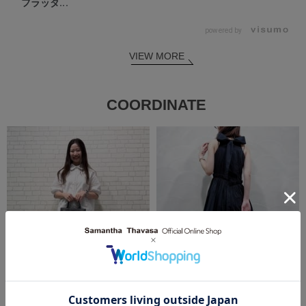
フラッタ...
powered by
VIEW MORE
COORDINATE