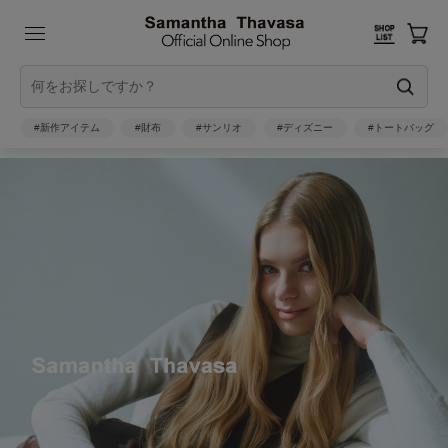
#新作アイテム
#財布
#サンリオ
#ディズニー
#トートバッグ