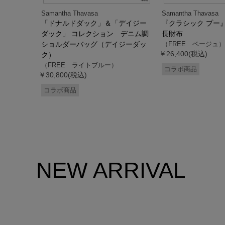
Samantha Thavasa
Samantha Thavasa
デイジー
「ドナルドダック」＆「デイジー
『クラシック プー
 ミニミニ
ダック」 コレクション デニム調
長財布
ドダッ
ショルダーバッグ（デイジーダッ
（FREE ベージュ）
￥26,400(税込)
ク）
（FREE ライトブルー）
コラボ商品
￥30,800(税込)
コラボ商品
NEW ARRIVAL