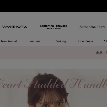
New Arrival
Features
Ranking
Coordinate
S
/ ポーチ
セサリー
ーカフ
パレル
ッグ
ング
アス
ハンドバッグ
ショルダーバッグ
リュック/バックパック
ウォレットショルダーバッグ
キャリーバッグ/スポーツバッグ
A4対応/通勤通学バッグ
バッグその他
ポーチ
キーケース
モバイルグッズ
ケース/ポーチその他
リング
ピアス
イヤーカフ
アンクレット
アクセサリーその他
トップス
ワンピース
ファッショングッズ
雑貨/インテリア
雑貨/インテリアその他
リング
ペアリング
ファッショングッズ
ブレスレット
ネックレス
イヤリング
財布/小物
チャーム
トップス
トート
ボスト
ボディ
ミニバ
パソコ
ケアア
長財布
コイン
カード
パスケ
フラグ
ファス
チャー
ネック
イヤリ
ブレス
時計
帽子
ストー
ネクタ
アンダ
ボトム
ジャケ
アパレ
ホビー
ポロシャ
プルオ
セーター
トップ
ピンキ
ネック
商品に関するお詫びとお知らせ