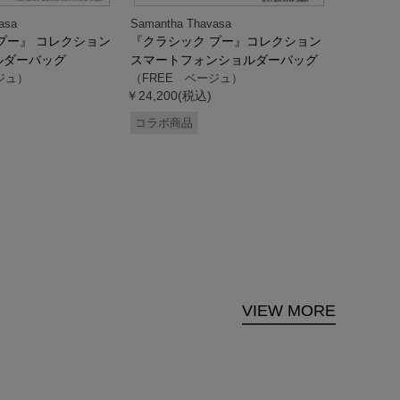
asa
Samantha Thavasa
Samantha
プー』 コレクション
『クラシック プー』コレクション
「ドナル
ルダーバッグ
スマートフォンショルダーバッグ
ダック」
ジュ）
（FREE ベージュ）
ス調ハン
￥24,200(税込)
ク）
（FREE
コラボ商品
￥33,000
コラボ商
VIEW MORE