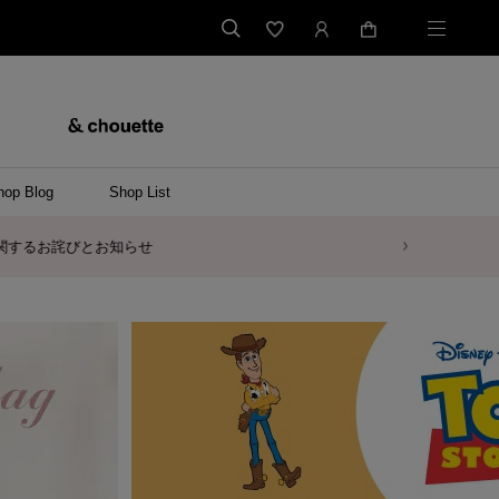
hop Blog
Shop List
バッグ
ンバッグ
バッグ/ウエストポーチ
ッグ
ンケース/パソコンバッグ
イテム
ケース/マルチケース
ケース/名刺入れ
ース
メントケース
ナートップチャーム
ムその他
レス
ング
レット/バングル
ル
イ
ーウェア/ソックス
ット/アウター
ルその他
/ステーショナリー
ツ(半袖)
ーバー
/ベスト
スその他
ーリング
レス
折財布/ミニ財布
財布/小物その他
バッグチャーム
レッグウェア
Tシャツ
傘
ファッショングッズその他
ポロシャツ(長袖)
パーカー
ワンピース
ペアネックレス