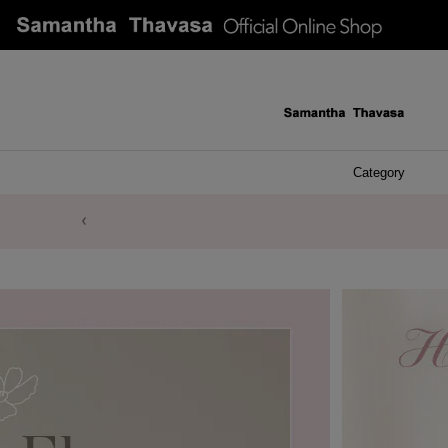
Category
ケース 
アク
イヤ
ア
バ
リ
ピ